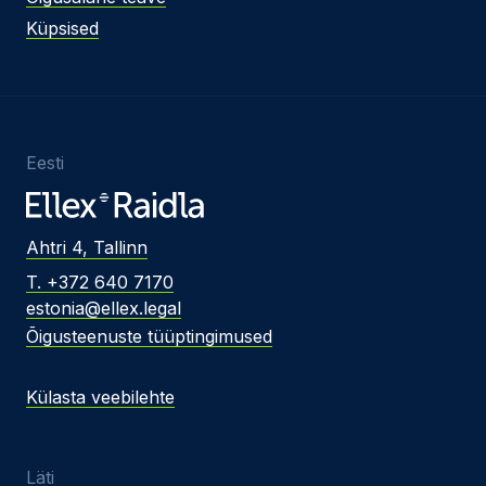
Küpsised
Eesti
Ahtri 4, Tallinn
T. +372 640 7170
estonia@ellex.legal
Õigusteenuste tüüptingimused
Külasta veebilehte
Läti