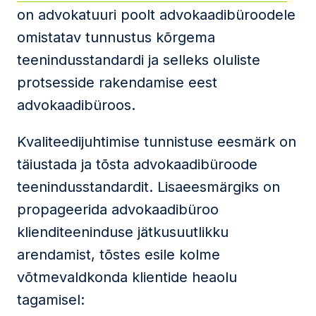
on advokatuuri poolt advokaadibüroodele
omistatav tunnustus kõrgema
teenindusstandardi ja selleks oluliste
protsesside rakendamise eest
advokaadibüroos.
Kvaliteedijuhtimise tunnistuse eesmärk on
täiustada ja tõsta advokaadibüroode
teenindusstandardit. Lisaeesmärgiks on
propageerida advokaadibüroo
klienditeeninduse jätkusuutlikku
arendamist, tõstes esile kolme
võtmevaldkonda klientide heaolu
tagamisel: