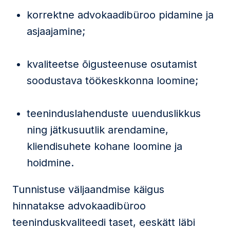
korrektne advokaadibüroo pidamine ja
asjaajamine;
kvaliteetse õigusteenuse osutamist
soodustava töökeskkonna loomine;
teeninduslahenduste uuenduslikkus
ning jätkusuutlik arendamine,
kliendisuhete kohane loomine ja
hoidmine.
Tunnistuse väljaandmise käigus
hinnatakse advokaadibüroo
teeninduskvaliteedi taset, eeskätt läbi