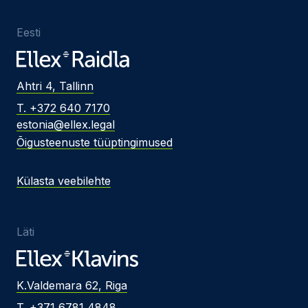
Eesti
Ahtri 4, Tallinn
T. +372 640 7170
estonia@ellex.legal
Õigusteenuste tüüptingimused
Külasta veebilehte
Läti
K.Valdemara 62, Riga
T. +371 6781 4848