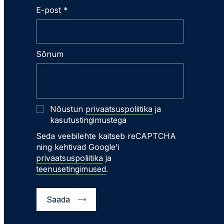
E-post *
Sõnum
Nõustun
privaatsuspoliitika
ja
kasutustingimustega
Seda veebilehte kaitseb reCAPTCHA
ning kehtivad Google'i
privaatsuspoliitika
ja
teenusetingimused
.
Saada