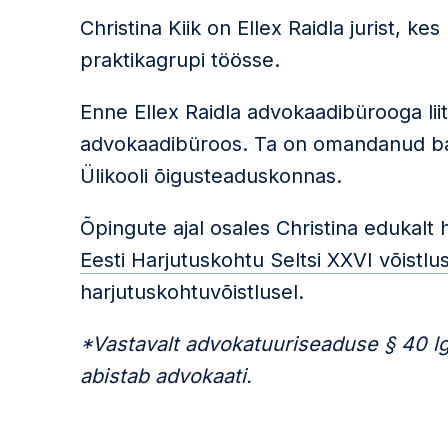
Christina Kiik on Ellex Raidla jurist, k
praktikagrupi töösse.
Enne Ellex Raidla advokaadibürooga lii
advokaadibüroos. Ta on omandanud bak
Ülikooli õigusteaduskonnas.
Õpingute ajal osales Christina edukalt 
Eesti Harjutuskohtu Seltsi XXVI võistlu
harjutuskohtuvõistlusel.
*Vastavalt advokatuuriseaduse § 40 lg-
abistab advokaati.