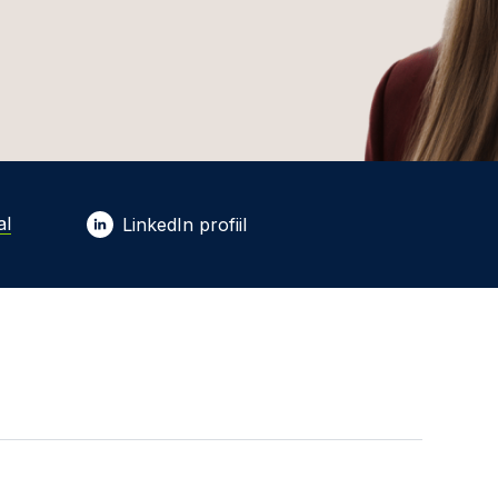
al
LinkedIn profiil