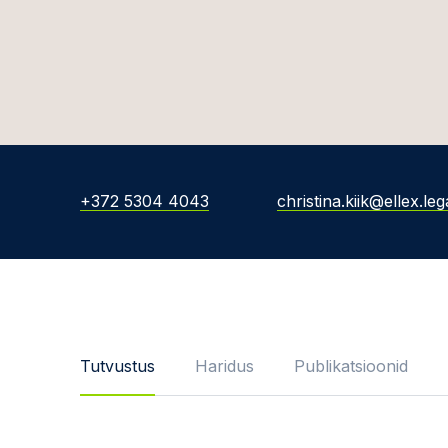
+372 5304 4043
christina.kiik@ellex.leg
Tutvustus
Haridus
Publikatsioonid