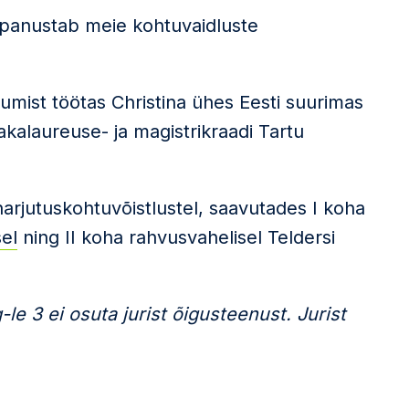
es panustab meie kohtuvaidluste
tumist töötas Christina ühes Eesti suurimas
alaureuse- ja magistrikraadi Tartu
harjutuskohtuvõistlustel, saavutades I koha
sel
ning II koha rahvusvahelisel Teldersi
le 3 ei osuta jurist õigusteenust. Jurist