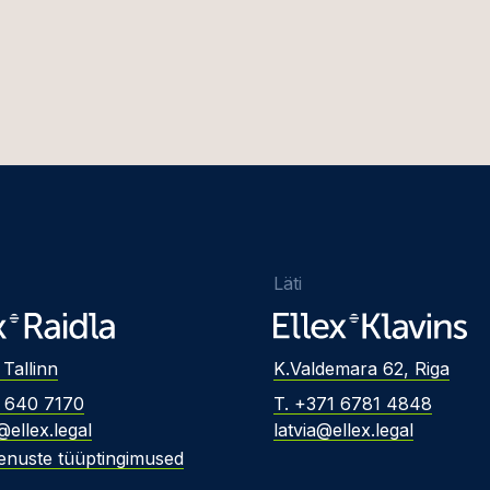
Läti
 Tallinn
K.Valdemara 62, Riga
2 640 7170
T. +371 6781 4848
@ellex.legal
latvia@ellex.legal
enuste tüüptingimused