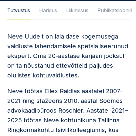
Sõnum
Tutvustus
Haridus
Liikmesus
Publikatsioonid
Neve Uudelt on laialdase kogemusega
Nõustun
privaatsuspoliitika
ja
vaidluste lahendamisele spetsialiseerunud
kasutustingimustega
ekspert. Oma 20-aastase karjääri jooksul
Seda veebilehte kaitseb reCAPTCHA ning kehtivad
on ta nõustanud ettevõtteid paljudes
Google'i
privaatsuspoliitika
ja
teenusetingimused
.
olulistes kohtuvaidlustes.
Saada
Neve töötas Ellex Raidlas aastatel 2007–
2021 ning stažeeris 2010. aastal Soomes
advokaadibüroos Roschier. Aastatel 2021–
2025 töötas Neve kohtunikuna Tallinna
Ringkonnakohtu tsiviilkolleegiumis, kus