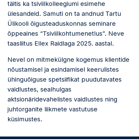
täitis ka tsiviilkolleegiumi esimehe
ülesandeid. Samuti on ta andnud Tartu
Ülikooli õigusteaduskonnas seminare
õppeaines “Tsiviilkohtumenetlus”. Neve
taasliitus Ellex Raidlaga 2025. aastal.
Nevel on mitmekülgne kogemus klientide
nõustamisel ja esindamisel keerulistes
ühinguõiguse spetsiifikat puudutavates
vaidlustes, sealhulgas
aktsionäridevahelistes vaidlustes ning
juhtorganite liikmete vastutuse
küsimustes.