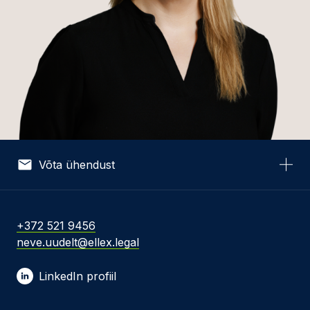
Võta ühendust
Nimi *
+372 521 9456
neve.uudelt@ellex.legal
E-post *
LinkedIn profiil