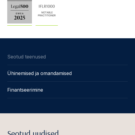
Seotud teenused
Ühinemised ja omandamised
Finantseerimine
Seotud uudised