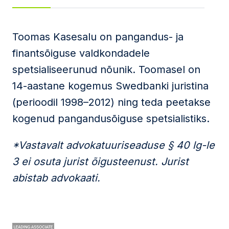
Sõnum
Toomas Kasesalu on pangandus- ja
finantsõiguse valdkondadele
spetsialiseerunud nõunik. Toomasel on
Nõustun
privaatsuspoliitika
ja
kasutustingimustega
14-aastane kogemus Swedbanki juristina
Seda veebilehte kaitseb reCAPTCHA ning kehtivad
(perioodil 1998–2012) ning teda peetakse
Google'i
privaatsuspoliitika
ja
teenusetingimused
.
kogenud pangandusõiguse spetsialistiks.
Saada
*Vastavalt advokatuuriseaduse § 40 lg-le
3 ei osuta jurist õigusteenust. Jurist
abistab advokaati.