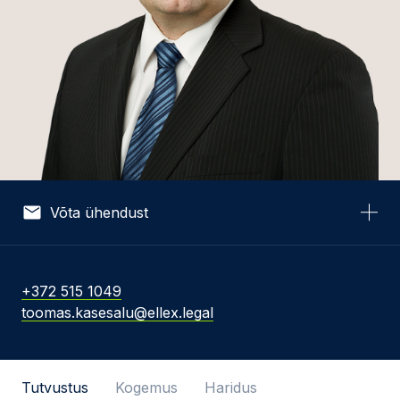
Võta ühendust
Nimi *
+372 515 1049
toomas.kasesalu@ellex.legal
E-post *
Tutvustus
Kogemus
Haridus