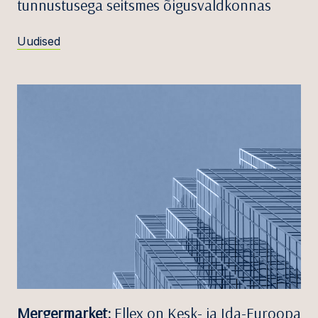
tunnustusega seitsmes õigusvaldkonnas
Uudised
Mergermarket:
Ellex on Kesk- ja Ida-Euroopa