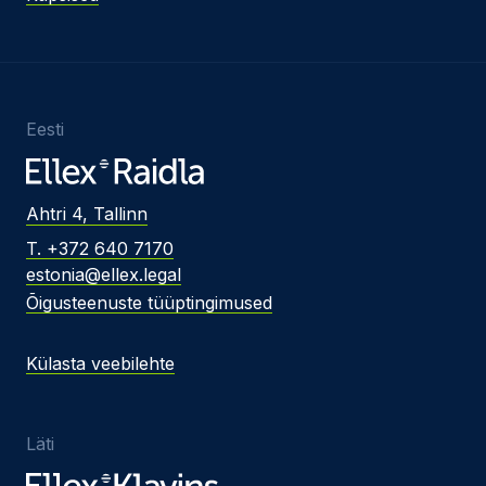
Eesti
Ahtri 4, Tallinn
T. +372 640 7170
estonia@ellex.legal
Õigusteenuste tüüptingimused
Külasta veebilehte
Läti