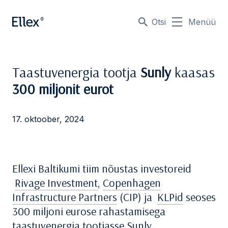
Otsi
Menüü
Taastuvenergia tootja
Sunly
kaasas
300 miljonit eurot
17. oktoober, 2024
Ellexi Baltikumi tiim nõustas investoreid
Rivage Investment
,
Copenhagen
Infrastructure Partners
(CIP) ja
KLPid
seoses
300 miljoni eurose rahastamisega
taastuvenergia tootjasse Sunly.