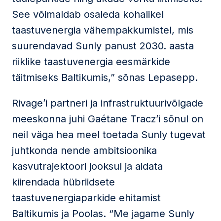
See võimaldab osaleda kohalikel
taastuvenergia vähempakkumistel, mis
suurendavad Sunly panust 2030. aasta
riiklike taastuvenergia eesmärkide
täitmiseks Baltikumis,” sõnas Lepasepp.
Rivage’i partneri ja infrastruktuurivõlgade
meeskonna juhi Gaétane Tracz’i sõnul on
neil väga hea meel toetada Sunly tugevat
juhtkonda nende ambitsioonika
kasvutrajektoori jooksul ja aidata
kiirendada hübriidsete
taastuvenergiaparkide ehitamist
Baltikumis ja Poolas. “Me jagame Sunly