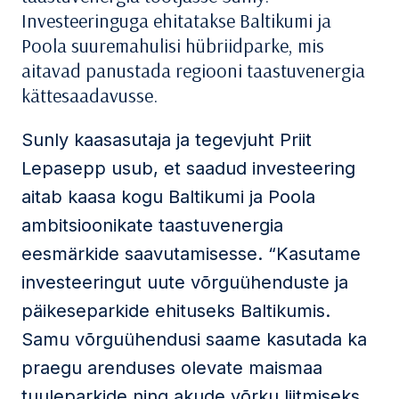
Investeeringuga ehitatakse Baltikumi ja
Poola suuremahulisi hübriidparke, mis
aitavad panustada regiooni taastuvenergia
kättesaadavusse.
Sunly kaasasutaja ja tegevjuht Priit
Lepasepp usub, et saadud investeering
aitab kaasa kogu Baltikumi ja Poola
ambitsioonikate taastuvenergia
eesmärkide saavutamisesse. “Kasutame
investeeringut uute võrguühenduste ja
päikeseparkide ehituseks Baltikumis.
Samu võrguühendusi saame kasutada ka
praegu arenduses olevate maismaa
tuuleparkide ning akude võrku liitmiseks.