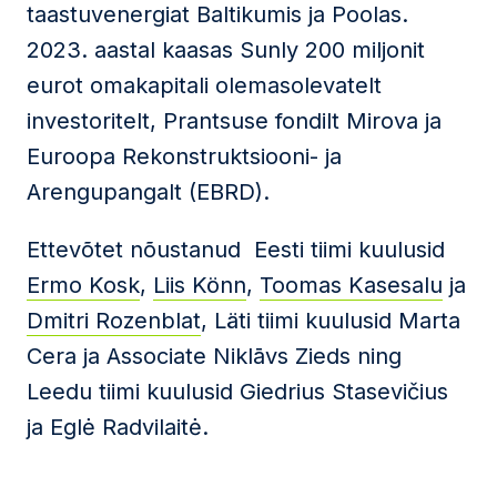
taastuvenergiat Baltikumis ja Poolas.
2023. aastal kaasas Sunly 200 miljonit
eurot omakapitali olemasolevatelt
investoritelt, Prantsuse fondilt Mirova ja
Euroopa Rekonstruktsiooni- ja
Arengupangalt (EBRD).
Ettevõtet nõustanud Eesti tiimi kuulusid
Ermo Kosk
,
Liis Könn
,
Toomas Kasesalu
ja
Dmitri Rozenblat
, Läti tiimi kuulusid Marta
Cera ja Associate Niklāvs Zieds ning
Leedu tiimi kuulusid Giedrius Stasevičius
ja Eglė Radvilaitė.