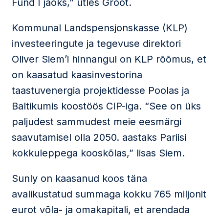
Fund I jaoks,” ütles Groot.
Kommunal Landspensjonskasse (KLP)
investeeringute ja tegevuse direktori
Oliver Siem’i hinnangul on KLP rõõmus, et
on kaasatud kaasinvestorina
taastuvenergia projektidesse Poolas ja
Baltikumis koostöös CIP-iga. “See on üks
paljudest sammudest meie eesmärgi
saavutamisel olla 2050. aastaks Pariisi
kokkuleppega kooskõlas,” lisas Siem.
Sunly on kaasanud koos täna
avalikustatud summaga kokku 765 miljonit
eurot võla- ja omakapitali, et arendada