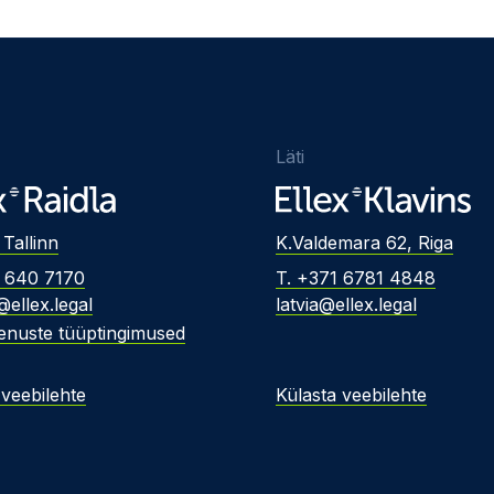
Läti
 Tallinn
K.Valdemara 62, Riga
2 640 7170
T. +371 6781 4848
@ellex.legal
latvia@ellex.legal
enuste tüüptingimused
 veebilehte
Külasta veebilehte