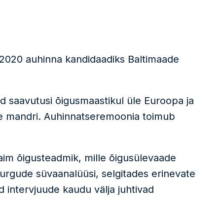
 2020 auhinna kandidaadiks Baltimaade
 saavutusi õigusmaastikul üle Euroopa ja
üle mandri. Auhinnatseremoonia toimub
m õigusteadmik, mille õigusülevaade
turgude süvaanalüüsi, selgitades erinevate
d intervjuude kaudu välja juhtivad