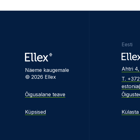
Eesti
Ahtri 4,
Näeme kaugemale
© 2026 Ellex
T. +37
estonia
Õigusalane teave
Õiguste
Küpsised
Külasta