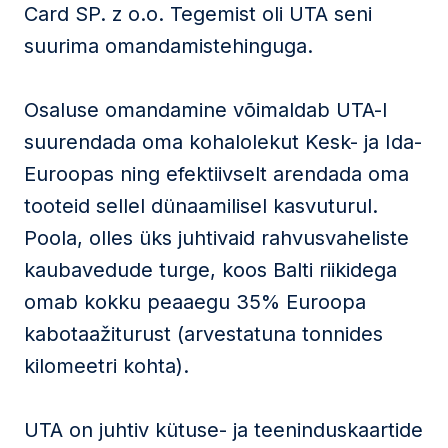
Card SP. z o.o. Tegemist oli UTA seni
suurima omandamistehinguga.
Osaluse omandamine võimaldab UTA-l
suurendada oma kohalolekut Kesk- ja Ida-
Euroopas ning efektiivselt arendada oma
tooteid sellel dünaamilisel kasvuturul.
Poola, olles üks juhtivaid rahvusvaheliste
kaubavedude turge, koos Balti riikidega
omab kokku peaaegu 35% Euroopa
kabotaažiturust (arvestatuna tonnides
kilomeetri kohta).
UTA on juhtiv kütuse- ja teeninduskaartide