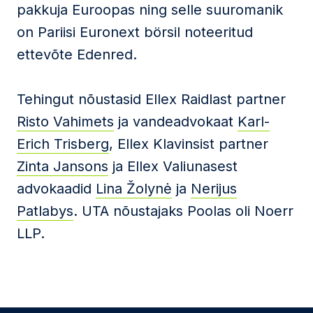
pakkuja Euroopas ning selle suuromanik
on Pariisi Euronext börsil noteeritud
ettevõte Edenred.
Tehingut nõustasid Ellex Raidlast partner
Risto Vahimets
ja vandeadvokaat
Karl-
Erich Trisberg
, Ellex Klavinsist partner
Zinta Jansons
ja Ellex Valiunasest
advokaadid
Lina Žolynė
ja
Nerijus
Patlabys
. UTA nõustajaks Poolas oli Noerr
LLP.