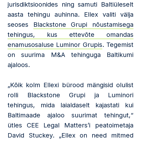
jurisdiktsioonides ning samuti Baltiüleselt
aasta tehingu auhinna. Ellex valiti välja
seoses
Blackstone Grupi nõustamisega
tehingus, kus ettevõte omandas
enamusosaluse Luminor Grupis
. Tegemist
on suurima M&A tehinguga Baltikumi
ajaloos.
„Kõik kolm Ellexi bürood mängisid olulist
rolli Blackstone Grupi ja Luminori
tehingus, mida laialdaselt kajastati kui
Baltimaade ajaloo suurimat tehingut,“
ütles CEE Legal Matters’i peatoimetaja
David Stuckey. „Ellex on need mitmed