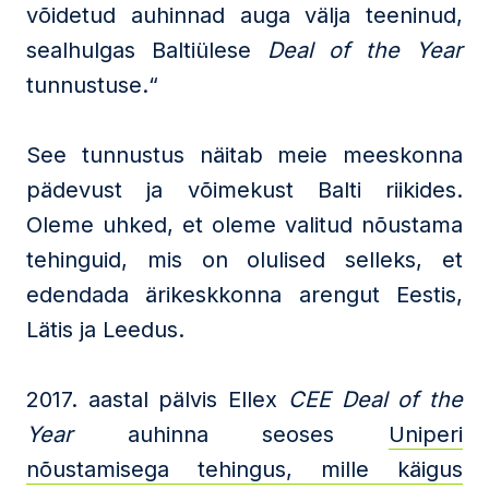
võidetud auhinnad auga välja teeninud,
sealhulgas Baltiülese
Deal of the Year
tunnustuse.“
See tunnustus näitab meie meeskonna
pädevust ja võimekust Balti riikides.
Oleme uhked, et oleme valitud nõustama
tehinguid, mis on olulised selleks, et
edendada ärikeskkonna arengut Eestis,
Lätis ja Leedus.
2017. aastal pälvis Ellex
CEE Deal of the
Year
auhinna seoses
Uniperi
nõustamisega tehingus, mille käigus