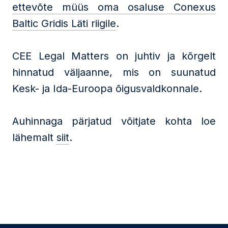
ettevõte müüs oma osaluse Conexus
Baltic Gridis Läti riigile
.
CEE Legal Matters on juhtiv ja kõrgelt
hinnatud väljaanne, mis on suunatud
Kesk- ja Ida-Euroopa õigusvaldkonnale.
Auhinnaga pärjatud võitjate kohta loe
lähemalt
siit
.