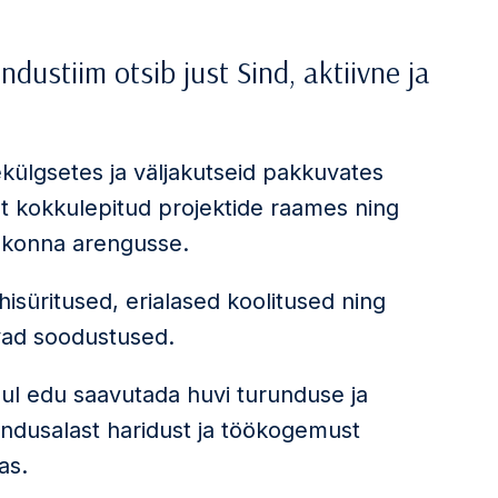
dustiim otsib just Sind, aktiivne ja
ülgsetes ja väljakutseid pakkuvates
lt kokkulepitud projektide raames ning
ldkonna arengusse.
hisüritused, erialased koolitused ning
vad soodustused.
 Sul edu saavutada huvi turunduse ja
ndusalast haridust ja töökogemust
as.