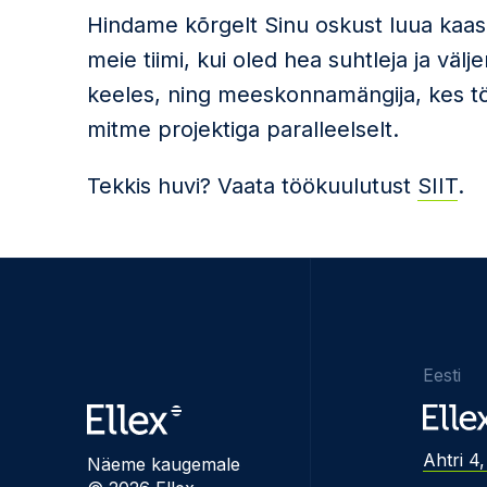
Hindame kõrgelt Sinu oskust luua kaasav
meie tiimi, kui oled hea suhtleja ja välj
keeles, ning meeskonnamängija, kes tööt
mitme projektiga paralleelselt.
Tekkis huvi? Vaata töökuulutust
SIIT
.
Eesti
Ahtri 4,
Näeme kaugemale