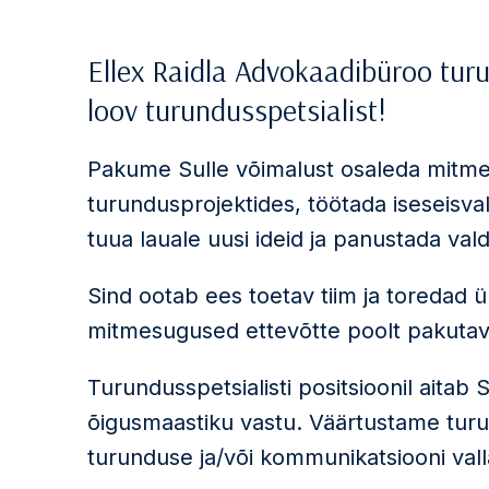
Ellex Raidla Advokaadibüroo turun
loov turundusspetsialist!
Pakume Sulle võimalust osaleda mitmek
turundusprojektides, töötada iseseisva
tuua lauale uusi ideid ja panustada va
Sind ootab ees toetav tiim ja toredad ü
mitmesugused ettevõtte poolt pakuta
Turundusspetsialisti positsioonil aitab
õigusmaastiku vastu. Väärtustame turu
turunduse ja/või kommunikatsiooni vall