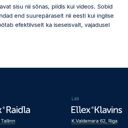
at sisu nii sõnas, pildis kui videos. Sobid
endad end suurepäraselt nii eesti kui inglise
ab efektiivselt ka iseseisvalt, vajadusel
Läti
 Tallinn
K.Valdemara 62, Riga