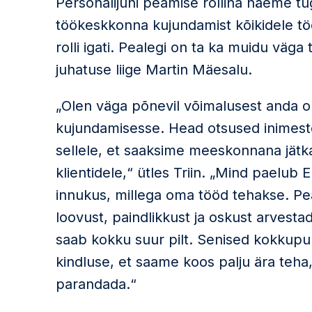
Personalijuhi peamise rollina näeme tug
töökeskkonna kujundamist kõikidele tööt
rolli igati. Pealegi on ta ka muidu väga 
juhatuse liige Martin Mäesalu.
„Olen väga põnevil võimalusest anda o
kujundamisesse. Head otsused inimeste 
sellele, et saaksime meeskonnana jät
klientidele,“ ütles Triin. „Mind paelub 
innukus, millega oma tööd tehakse. Pe
loovust, paindlikkust ja oskust arvesta
saab kokku suur pilt. Senised kokkup
kindluse, et saame koos palju ära teha,
parandada.“