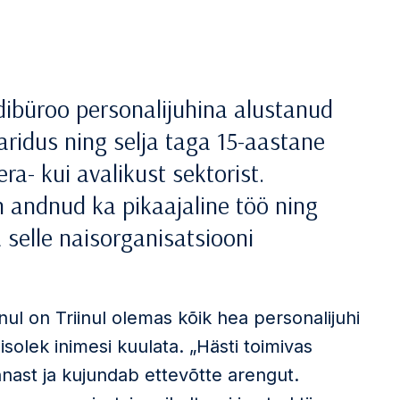
dibüroo personalijuhina alustanud
ridus ning selja taga 15-aastane
a- kui avalikust sektorist.
 andnud ka pikaajaline töö ning
a selle naisorganisatsiooni
ul on Triinul olemas kõik hea personalijuhi
solek inimesi kuulata. „Hästi toimivas
nnast ja kujundab ettevõtte arengut.