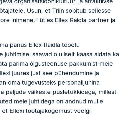
eva organisatsioonikultuuri ja atraktiivse
ajatele. Usun, et Triin sobitub sellesse
tore inimene,“ ütles Ellex Raidla partner ja
ma panus Ellex Raidla tööelu
juhtimisel saavad oluliselt kaasa aidata ka
kata parima õigusteenuse pakkumist meie
Ellexi juures just see pühendumine ja
an oma tugevusteks personalijuhina
da paljude väikeste pusletükkidega, millest
uuted meie juhtidega on andnud mulle
 et Ellexi töötajakogemust veelgi