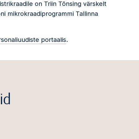
strikraadile on Triin Tõnsing värskelt
ni mikrokraadiprogrammi Tallinna
sonaliuudiste portaalis
.
id