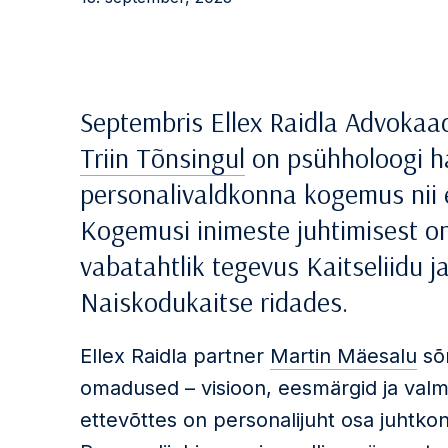
Septembris Ellex Raidla Advokaa
Triin Tõnsingul
on psühholoogi ha
personalivaldkonna kogemus nii er
Kogemusi inimeste juhtimisest on
vabatahtlik tegevus Kaitseliidu j
Naiskodukaitse ridades.
Ellex Raidla partner
Martin Mäesalu
sõn
omadused – visioon, eesmärgid ja valmi
ettevõttes on personalijuht osa juhtko