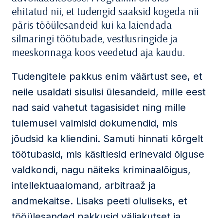
ehitatud nii, et tudengid saaksid kogeda nii
päris tööülesandeid kui ka laiendada
silmaringi töötubade, vestlusringide ja
meeskonnaga koos veedetud aja kaudu.
Tudengitele pakkus enim väärtust see, et
neile usaldati sisulisi ülesandeid, mille eest
nad said vahetut tagasisidet ning mille
tulemusel valmisid dokumendid, mis
jõudsid ka kliendini. Samuti hinnati kõrgelt
töötubasid, mis käsitlesid erinevaid õiguse
valdkondi, nagu näiteks kriminaalõigus,
intellektuaalomand, arbitraaž ja
andmekaitse. Lisaks peeti oluliseks, et
tööülesanded pakkusid väljakutset ja