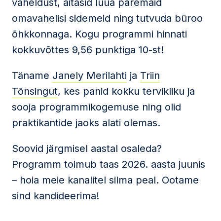
vaheldust, aitasid luua paremaid
omavahelisi sidemeid ning tutvuda büroo
õhkkonnaga. Kogu programmi hinnati
kokkuvõttes 9,56 punktiga 10-st!
Täname
Janely Merilahti
ja
Triin
Tõnsingut
, kes panid kokku tervikliku ja
sooja programmikogemuse ning olid
praktikantide jaoks alati olemas.
Soovid järgmisel aastal osaleda?
Programm toimub taas 2026. aasta juunis
– hoia meie kanalitel silma peal. Ootame
sind kandideerima!