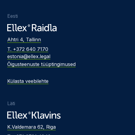
Eesti
Ahtri 4, Tallinn
T. +372 640 7170
estonia@ellex.legal
Õigusteenuste tüüptingimused
Külasta veebilehte
Läti
K.Valdemara 62, Riga