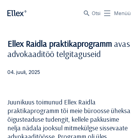
Otsi
Menüü
Ellex Raidla praktikaprogramm
avas
advokaaditöö telgitaguseid
04. juuli, 2025
Juunikuus toimunud Ellex Raidla
praktikaprogramm tõi meie büroosse üheksa
õigusteaduse tudengit, kellele pakkusime
nelja nädala jooksul mitmekülgse sissevaate
advokaaditöösse. Programm oli üles