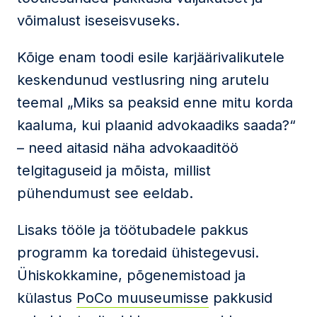
võimalust iseseisvuseks.
Kõige enam toodi esile karjäärivalikutele
keskendunud vestlusring ning arutelu
teemal „Miks sa peaksid enne mitu korda
kaaluma, kui plaanid advokaadiks saada?“
– need aitasid näha advokaaditöö
telgitaguseid ja mõista, millist
pühendumust see eeldab.
Lisaks tööle ja töötubadele pakkus
programm ka toredaid ühistegevusi.
Ühiskokkamine, põgenemistoad ja
külastus
PoCo muuseumisse
pakkusid