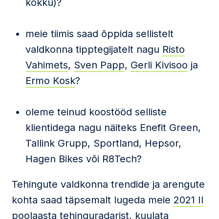
kokku)?
meie tiimis saad õppida sellistelt
valdkonna tipptegijatelt nagu
Risto
Vahimets
,
Sven Papp
,
Gerli Kivisoo
ja
Ermo Kosk
?
oleme teinud koostööd selliste
klientidega nagu näiteks Enefit Green,
Tallink Grupp, Sportland, Hepsor,
Hagen Bikes või R8Tech?
Tehingute valdkonna trendide ja arengute
kohta saad täpsemalt lugeda meie
2021 II
poolaasta tehinguradarist
,
kuulata