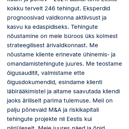
kokku tervelt 246 tehingut. Eksperdid
prognoosivad valdkonna aktiivsust ja
kasvu ka edaspidiseks. Tehingute
nõustamine on meie büroos üks kolmest
strateegilisest ärivaldkonnast. Me
nõustame kliente erinevate ühinemis- ja
omandamistehingute juures. Me teostame
õigusauditit, valmistame ette
õigusdokumendid, esindame klienti
läbirääkimistel ja aitame saavutada kliendi
jaoks äriliselt parima tulemuse. Meil on
palju põnevaid M&A ja riskikapitali
tehingute projekte nii Eestis kui
piiriüleselt. Meie juures näed ja õpid