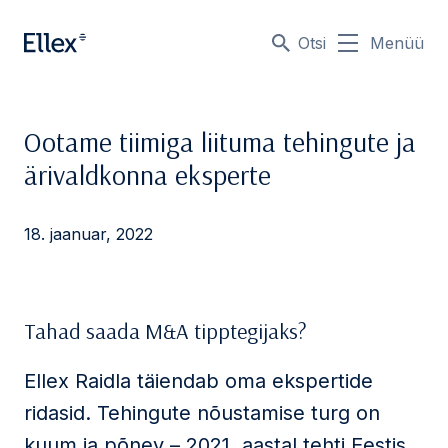
Otsi
Menüü
Ootame tiimiga liituma tehingute ja
ärivaldkonna eksperte
18. jaanuar, 2022
Tahad saada M&A tipptegijaks?
Ellex Raidla täiendab oma ekspertide
ridasid. Tehingute nõustamise turg on
kuum ja põnev – 2021. aastal tehti Eestis