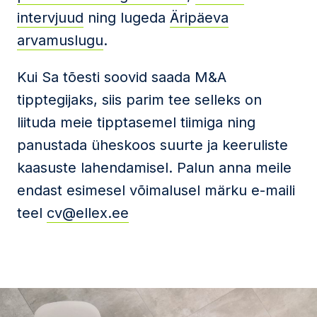
intervjuud
ning lugeda
Äripäeva
arvamuslugu
.
Kui Sa tõesti soovid saada M&A
tipptegijaks, siis parim tee selleks on
liituda meie tipptasemel tiimiga ning
panustada üheskoos suurte ja keeruliste
kaasuste lahendamisel. Palun anna meile
endast esimesel võimalusel märku e-maili
teel
cv@ellex.ee