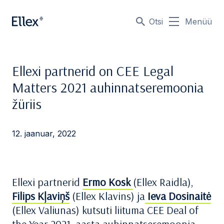
Otsi
Menüü
Ellexi partnerid on CEE Legal
Matters 2021 auhinnatseremoonia
žüriis
12. jaanuar, 2022
Ellexi partnerid
Ermo Kosk
(Ellex Raidla),
Filips Kļaviņš
(Ellex Klavins) ja
Ieva Dosinaitė
(Ellex Valiunas) kutsuti liituma CEE Deal of