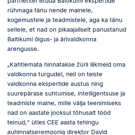
partneritel liituda Baltikumi ekspertide
rühmaga tänu nende mainele,
kogemustele ja teadmistele, aga ka tänu
sellele, et nad on pikaajaliselt panustanud
Baltikumi õigus- ja ärivaldkonna
arengusse.
„Kahtlemata hinnatakse žürii liikmeid oma
valdkonna turgudel, neil on teiste
valdkonna ekspertide austus ning
suurepärase suhtumise, intelligentsuse ja
teadmiste maine, mille välja teenimiseks
nad on aastate jooksul tõhusalt tööd
teinud,“ ütles CEE aasta tehingu
auhinnatseremoonia direktor David