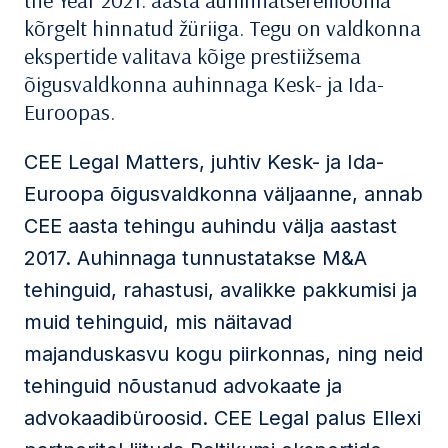
the Year 2021. aasta auhinnatseremoonia
kõrgelt hinnatud žüriiga. Tegu on valdkonna
ekspertide valitava kõige prestiižsema
õigusvaldkonna auhinnaga Kesk- ja Ida-
Euroopas.
CEE Legal Matters, juhtiv Kesk- ja Ida-
Euroopa õigusvaldkonna väljaanne, annab
CEE aasta tehingu auhindu välja aastast
2017. Auhinnaga tunnustatakse M&A
tehinguid, rahastusi, avalikke pakkumisi ja
muid tehinguid, mis näitavad
majanduskasvu kogu piirkonnas, ning neid
tehinguid nõustanud advokaate ja
advokaadibüroosid. CEE Legal palus Ellexi