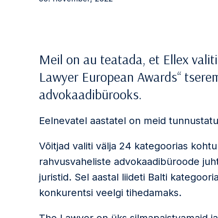
Meil on au teatada, et Ellex vali
Lawyer European Awards“ tserem
advokaadibürooks.
Eelnevatel aastatel on meid tunnustatu
Võitjad valiti välja 24 kategoorias koh
rahvusvaheliste advokaadibüroode juhti
juristid. Sel aastal liideti Balti kateg
konkurentsi veelgi tihedamaks.