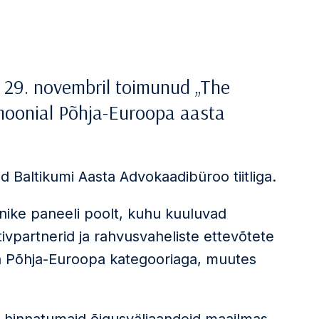
ti 29. novembril toimunud „The
oonial Põhja-Euroopa aasta
d Baltikumi Aasta Advokaadibüroo tiitliga.
tunike paneeli poolt, kuhu kuuluvad
vpartnerid ja rahvusvaheliste ettevõtete
ooria Põhja-Euroopa kategooriaga, muutes