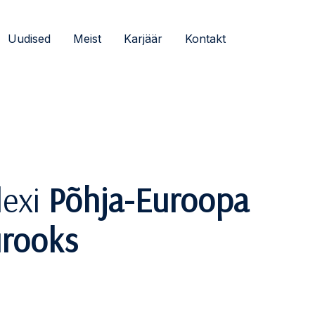
Uudised
Meist
Karjäär
Kontakt
lexi
Põhja-Euroopa
ürooks