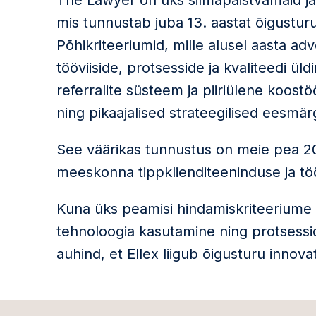
The Lawyer on üks silmapaistvamaid ja
mis tunnustab juba 13. aastat õigusturu
Põhikriteeriumid, mille alusel aasta a
tööviiside, protsesside ja kvaliteedi ül
referralite süsteem ja piiriülene koost
ning pikaajalised strateegilised eesmär
See väärikas tunnustus on meie pea 2
meeskonna tippklienditeeninduse ja tö
Kuna üks peamisi hindamiskriteeriume o
tehnoloogia kasutamine ning protsessid
auhind, et Ellex liigub õigusturu innovat