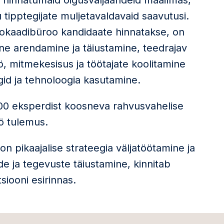
 hinnatumaid õigusväljaandeid maailmas,
 tipptegijate muljetavaldavaid saavutusi.
dvokaadibüroo kandidaate hinnatakse, on
dine arendamine ja täiustamine, teedrajav
öö, mitmekesisus ja töötajate koolitamine
gid ja tehnoloogia kasutamine.
00 eksperdist koosneva rahvusvahelise
ö tulemus.
n pikaajalise strateegia väljatöötamine ja
e ja tegevuste täiustamine, kinnitab
siooni esirinnas.