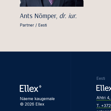
Ants Nõmper,
dr. iur.
Partner / Eesti
Eesti
Ahtri 4,
Näeme kaugemale
© 2026 Ellex
T. +37