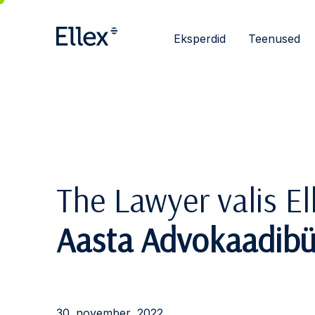
Eksperdid
Teenused
The Lawyer valis El
Aasta Advokaadib
30. november, 2022