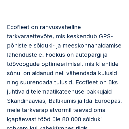
Ecofleet on rahvusvaheline
tarkvaraettevõte, mis keskendub GPS-
põhistele sõiduki- ja meeskonnahaldamise
lahendustele. Fookus on autopargi ja
töövoogude optimeerimisel, mis klientide
sõnul on aidanud neil vähendada kulusid
ning suurendada tulusid. Ecofleet on üks
juhtivaid telemaatikateenuse pakkujaid
Skandinaavias, Baltikumis ja Ida-Euroopas,
meie tarkvaraplatvormil teevad oma
igapäevast tööd üle 80 000 sõiduki
rohkem kui kahekümnes riigis.