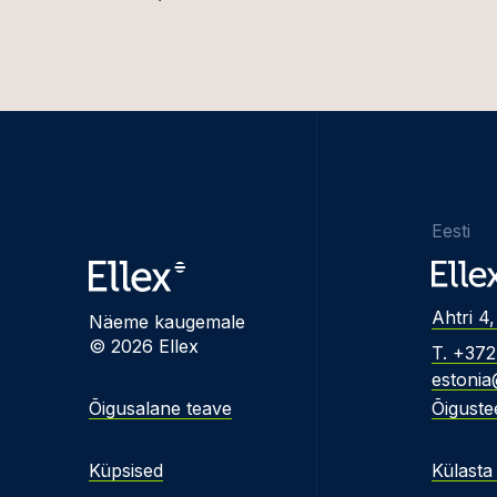
Eesti
Ahtri 4,
Näeme kaugemale
© 2026 Ellex
T. +37
estonia
Õigusalane teave
Õiguste
Küpsised
Külasta