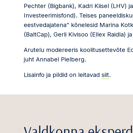
Pechter (Bigbank), Kadri Kiisel (LHV) 
Investeerimisfond). Teises paneeldisk
eestvedajatena” kõnelesid Marina Kotk
(BaltCap), Gerli Kivisoo (Ellex Raidla) j
Arutelu modereeris koolitusettevõte E
juht Annabel Pielberg.
Lisainfo ja pildid on leitavad
siit
.
Valdkonna eksperd