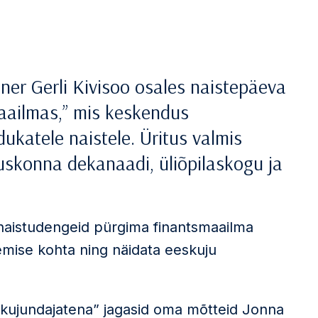
ner Gerli Kivisoo osales naistepäeva
maailmas,” mis keskendus
ukatele naistele. Üritus valmis
skonna dekanaadi, üliõpilaskogu ja
 naistudengeid pürgima finantsmaailma
mise kohta ning näidata eeskuju
 kujundajatena” jagasid oma mõtteid Jonna