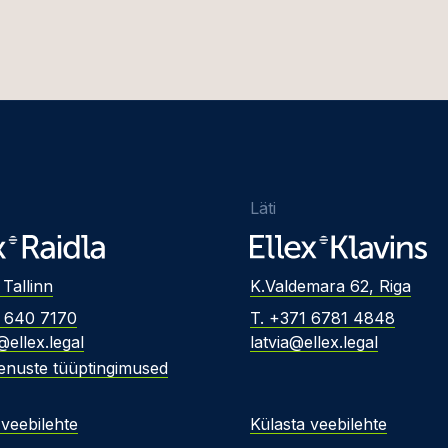
Läti
 Tallinn
K.Valdemara 62, Riga
2 640 7170
T. +371 6781 4848
@ellex.legal
latvia@ellex.legal
enuste tüüptingimused
 veebilehte
Külasta veebilehte