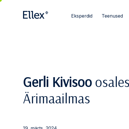
Eksperdid
Teenused
Gerli Kivisoo
osales
Ärimaailmas
19. märts, 2024