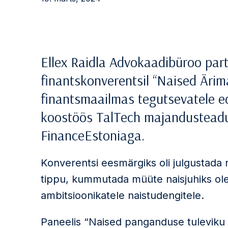
Ellex Raidla Advokaadibüroo part
finantskonverentsil “Naised Äri
finantsmaailmas tegutsevatele ed
koostöös TalTech majandusteadu
FinanceEstoniaga.
Konverentsi eesmärgiks oli julgustada
tippu, kummutada müüte naisjuhiks ole
ambitsioonikatele naistudengitele.
Paneelis “Naised panganduse tuleviku