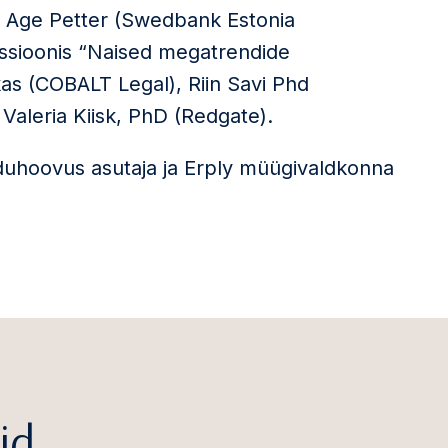
ja Age Petter (Swedbank Estonia
ussioonis “Naised megatrendide
as (COBALT Legal), Riin Savi Phd
a Valeria Kiisk, PhD (Redgate).
duhoovus asutaja ja Erply müügivaldkonna
id