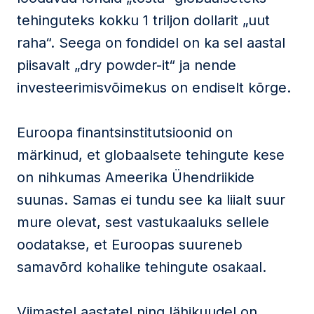
tehinguteks kokku 1 triljon dollarit „uut
raha“. Seega on fondidel on ka sel aastal
piisavalt „dry powder-it“ ja nende
investeerimisvõimekus on endiselt kõrge.
Euroopa finantsinstitutsioonid on
märkinud, et globaalsete tehingute kese
on nihkumas Ameerika Ühendriikide
suunas. Samas ei tundu see ka liialt suur
mure olevat, sest vastukaaluks sellele
oodatakse, et Euroopas suureneb
samavõrd kohalike tehingute osakaal.
Viimastel aastatel ning lähikuudel on