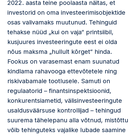
2022. aasta teine poolaasta näitas, et
investorid on oma investeerimisobjektide
osas valivamaks muutunud. Tehinguid
tehakse nüüd „kui on vaja“ printsiibil,
kusjuures investeeringute eest ei olda
nõus maksma „hullult kõrget“ hinda.
Fookus on varasemast enam suunatud
kindlama rahavooga ettevõtetele ning
riskivabamale tootlusele. Samuti on
regulaatorid – finantsinspektsioonid,
konkurentsiametid, välisinvesteeringute
usaldusväärsuse kontrollijad – tehingud
suurema tähelepanu alla võtnud, mistõttu
võib tehinguteks vajalike lubade saamine