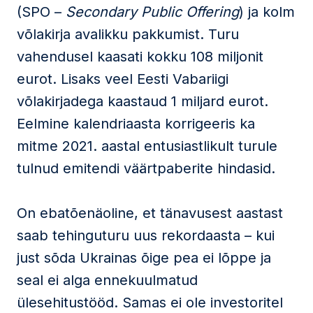
(SPO –
Secondary Public Offering
) ja kolm
võlakirja avalikku pakkumist. Turu
vahendusel kaasati kokku 108 miljonit
eurot. Lisaks veel Eesti Vabariigi
võlakirjadega kaastaud 1 miljard eurot.
Eelmine kalendriaasta korrigeeris ka
mitme 2021. aastal entusiastlikult turule
tulnud emitendi väärtpaberite hindasid.
On ebatõenäoline, et tänavusest aastast
saab tehinguturu uus rekordaasta – kui
just sõda Ukrainas õige pea ei lõppe ja
seal ei alga ennekuulmatud
ülesehitustööd. Samas ei ole investoritel