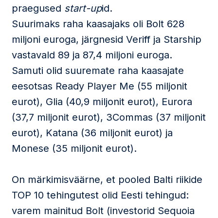
praegused
start-up
id.
Suurimaks raha kaasajaks oli Bolt 628
miljoni euroga, järgnesid Veriff ja Starship
vastavald 89 ja 87,4 miljoni euroga.
Samuti olid suuremate raha kaasajate
eesotsas Ready Player Me (55 miljonit
eurot), Glia (40,9 miljonit eurot), Eurora
(37,7 miljonit eurot), 3Commas (37 miljonit
eurot), Katana (36 miljonit eurot) ja
Monese (35 miljonit eurot).
On märkimisväärne, et pooled Balti riikide
TOP 10 tehingutest olid Eesti tehingud:
varem mainitud Bolt (investorid Sequoia