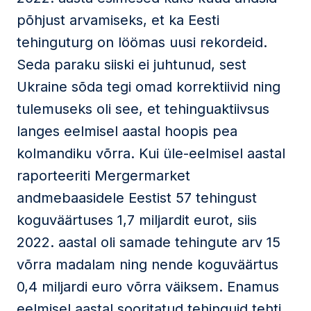
põhjust arvamiseks, et ka Eesti
tehinguturg on löömas uusi rekordeid.
Seda paraku siiski ei juhtunud, sest
Ukraine sõda tegi omad korrektiivid ning
tulemuseks oli see, et tehinguaktiivsus
langes eelmisel aastal hoopis pea
kolmandiku võrra. Kui üle-eelmisel aastal
raporteeriti Mergermarket
andmebaasidele Eestist 57 tehingust
koguväärtuses 1,7 miljardit eurot, siis
2022. aastal oli samade tehingute arv 15
võrra madalam ning nende koguväärtus
0,4 miljardi euro võrra väiksem. Enamus
eelmisel aastal sooritatud tehinguid tehti