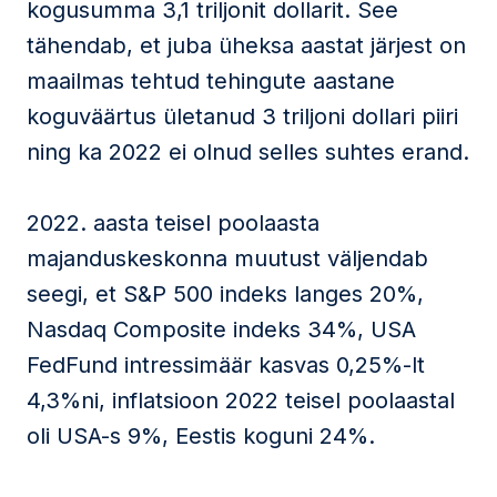
kogusumma 3,1 triljonit dollarit. See
tähendab, et juba üheksa aastat järjest on
maailmas tehtud tehingute aastane
koguväärtus ületanud 3 triljoni dollari piiri
ning ka 2022 ei olnud selles suhtes erand.
2022. aasta teisel poolaasta
majanduskeskonna muutust väljendab
seegi, et S&P 500 indeks langes 20%,
Nasdaq Composite indeks 34%, USA
FedFund intressimäär kasvas 0,25%-lt
4,3%ni, inflatsioon 2022 teisel poolaastal
oli USA-s 9%, Eestis koguni 24%.