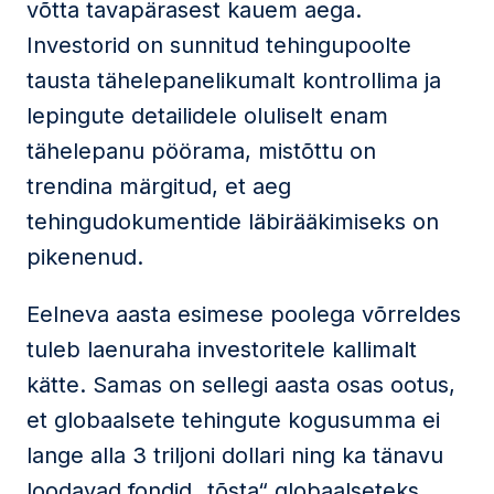
võtta tavapärasest kauem aega.
Investorid on sunnitud tehingupoolte
tausta tähelepanelikumalt kontrollima ja
lepingute detailidele oluliselt enam
tähelepanu pöörama, mistõttu on
trendina märgitud, et aeg
tehingudokumentide läbirääkimiseks on
pikenenud.
Eelneva aasta esimese poolega võrreldes
tuleb laenuraha investoritele kallimalt
kätte. Samas on sellegi aasta osas ootus,
et globaalsete tehingute kogusumma ei
lange alla 3 triljoni dollari ning ka tänavu
loodavad fondid „tõsta“ globaalseteks