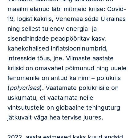
maailm elanud läbi mitmeid kriise: Covid-
19, logistikakriis, Venemaa sõda Ukrainas
ning sellest tulenev energia- ja
sisendhindade peadpööritav kasv,
kahekohalised inflatsiooninumbrid,
intresside tõus, jne. Viimaste aastate
kriisid on omavahel põimunud ning uuele
fenomenile on antud ka nimi – polükriis
(
polycrises
). Vaatamate polükriisile on
uskumatu, et vaatamata neile
vintsutustele on globaalne tehinguturg
jätkuvalt väga hea tervise juures.
2022. aasta esimesed kaks kuud andsid