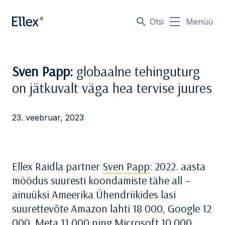
Otsi
Menüü
Sven Papp:
globaalne tehinguturg
on jätkuvalt väga hea tervise juures
23. veebruar, 2023
Ellex Raidla partner
Sven Papp
: 2022. aasta
möödus suuresti koondamiste tähe all –
ainuüksi Ameerika Ühendriikides lasi
suurettevõte Amazon lahti 18 000, Google 12
000, Meta 11 000 ning Microsoft 10 000