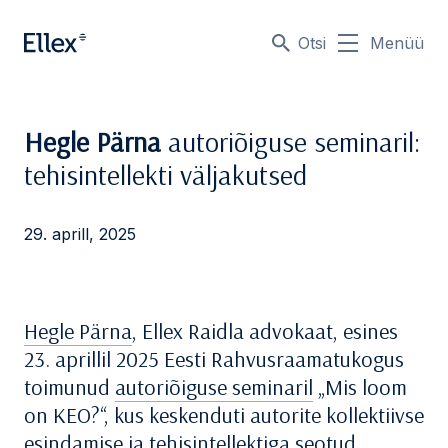
Otsi
Menüü
Hegle Pärna
autoriõiguse seminaril:
tehisintellekti väljakutsed
29. aprill, 2025
Hegle Pärna
, Ellex Raidla advokaat, esines
23. aprillil 2025 Eesti Rahvusraamatukogus
toimunud
autoriõiguse seminaril
„Mis loom
on KEO?“, kus keskenduti autorite kollektiivse
esindamise ja tehisintellektiga seotud