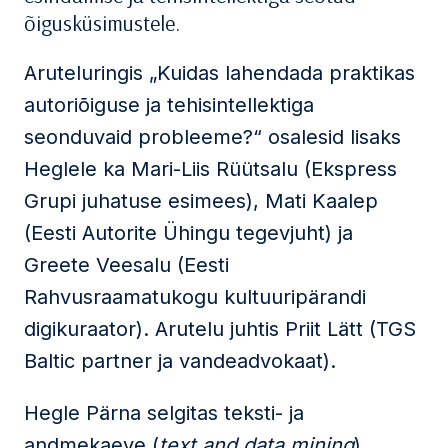
õigusküsimustele.
Aruteluringis „Kuidas lahendada praktikas
autoriõiguse ja tehisintellektiga
seonduvaid probleeme?“ osalesid lisaks
Heglele ka Mari-Liis Rüütsalu (Ekspress
Grupi juhatuse esimees), Mati Kaalep
(Eesti Autorite Ühingu tegevjuht) ja
Greete Veesalu (Eesti
Rahvusraamatukogu kultuuripärandi
digikuraator). Arutelu juhtis Priit Lätt (TGS
Baltic partner ja vandeadvokaat).
Hegle Pärna selgitas teksti- ja
andmekaeve (
text and data mining
)