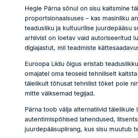
Hegle Pärna sõnul on sisu kaitsmine tä
proportsionaalsuses – kas masinliku 
teadusliku ja kultuurilise juurdepääsu
arhiivist on loetav vaid autoriseeritu
digiajastut, mil teadmiste kättesaadavus
Euroopa Liidu õigus eristab teaduslikku
omajatel oma teoseid tehniliselt kaitst
täielikult tõhusat tehnilist tõket pole 
mitte väiksemad tegijad.
Pärna toob välja alternatiivid täielikule
autentimispõhised lahendused, litsentsi
juurdepääsupiirang, kus sisu muutub tea