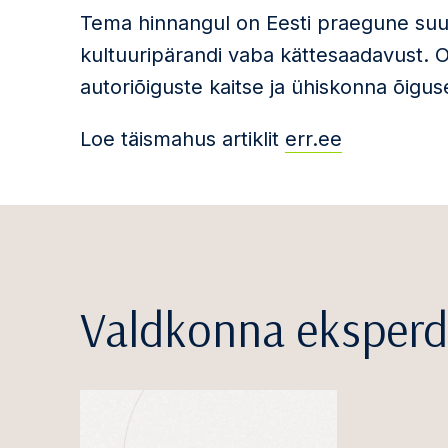
Tema hinnangul on Eesti praegune suund 
kultuuripärandi vaba kättesaadavust. O
autoriõiguste kaitse ja ühiskonna õigus
Loe täismahus artiklit
err.ee
Valdkonna eksperd