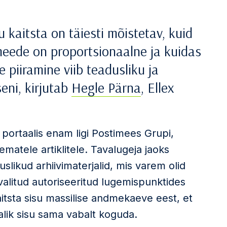
kaitsta on täiesti mõistetav, kuid
emeede on proportsionaalne ja kuidas
 piiramine viib teadusliku ja
eni, kirjutab
Hegle Pärna
, Ellex
 portaalis enam ligi Postimees Grupi,
ematele artiklitele. Tavalugeja jaoks
uslikud arhiivimaterjalid, mis varem olid
 valitud autoriseeritud lugemispunktides
itsta sisu massilise andmekaeve eest, et
malik sisu sama vabalt koguda.