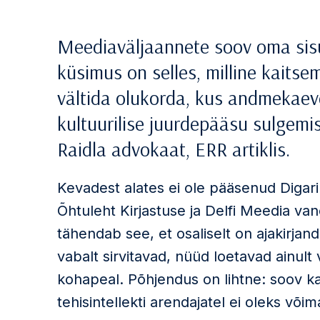
Meediaväljaannete soov oma sisu 
küsimus on selles, milline kaits
vältida olukorda, kus andmekaeve
kultuurilise juurdepääsu sulgemis
Raidla advokaat, ERR artiklis.
Kevadest alates ei ole pääsenud Digari
Õhtuleht Kirjastuse ja Delfi Meedia van
tähendab see, et osaliselt on ajakirjand
vabalt sirvitavad, nüüd loetavad ainult
kohapeal. Põhjendus on lihtne: soov ka
tehisintellekti arendajatel ei oleks või