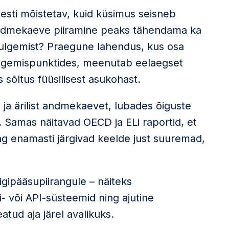
iesti mõistetav, kuid küsimus seisneb
andmekaeve piiramine peaks tähendama ka
 sulgemist? Praegune lahendus, kus osa
d lugemispunktides, meenutab eelaegset
 sõltus füüsilisest asukohast.
 ja ärilist andmekaevet, lubades õiguste
a. Samas näitavad OECD ja ELi raportid, et
ning enamasti järgivad keelde just suuremad,
 ligipääsupiirangule – näiteks
- või API-süsteemid ning ajutine
tud aja järel avalikuks.