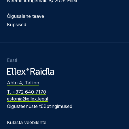
Näeme kaugemale © 2026 Ellex
Õigusalane teave
Küpsised
Eesti
Ahtri 4, Tallinn
T. +372 640 7170
estonia@ellex.legal
Õigusteenuste tüüptingimused
Külasta veebilehte