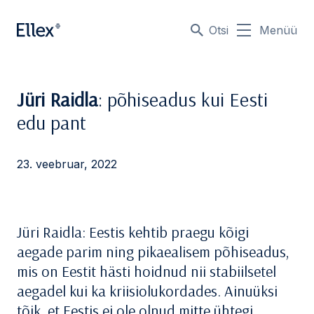
Otsi
Menüü
Jüri Raidla
: põhiseadus kui Eesti
edu pant
23. veebruar, 2022
Jüri Raidla: Eestis kehtib praegu kõigi
aegade parim ning pikaealisem põhiseadus,
mis on Eestit hästi hoidnud nii stabiilsetel
aegadel kui ka kriisiolukordades. Ainuüksi
tõik, et Eestis ei ole olnud mitte ühtegi