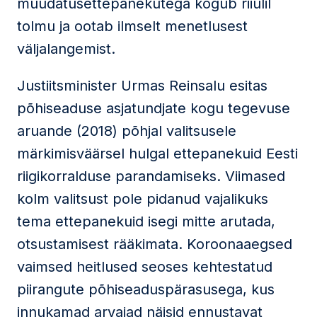
muudatusettepanekutega kogub riiulil
tolmu ja ootab ilmselt menetlusest
väljalangemist.
Justiitsminister Urmas Reinsalu esitas
põhiseaduse asjatundjate kogu tegevuse
aruande (2018) põhjal valitsusele
märkimisväärsel hulgal ettepanekuid Eesti
riigikorralduse parandamiseks. Viimased
kolm valitsust pole pidanud vajalikuks
tema ettepanekuid isegi mitte arutada,
otsustamisest rääkimata. Koroonaaegsed
vaimsed heitlused seoses kehtestatud
piirangute põhiseaduspärasusega, kus
innukamad arvajad näisid ennustavat