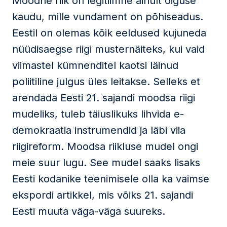
Moodne riik on legitiimne ainult õiguse
kaudu, mille vundament on põhiseadus.
Eestil on olemas kõik eeldused kujuneda
nüüdisaegse riigi musternäiteks, kui vaid
viimastel kümnenditel kaotsi läinud
poliitiline julgus üles leitakse. Selleks et
arendada Eesti 21. sajandi moodsa riigi
mudeliks, tuleb täiuslikuks lihvida e-
demokraatia instrumendid ja läbi viia
riigireform. Moodsa riikluse mudel ongi
meie suur lugu. See mudel saaks lisaks
Eesti kodanike teenimisele olla ka vaimse
ekspordi artikkel, mis võiks 21. sajandi
Eesti muuta väga-väga suureks.