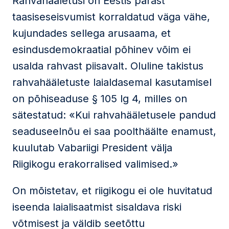
Rahvahääletusi on Eestis pärast
taasiseseisvumist korraldatud väga vähe,
kujundades sellega arusaama, et
esindusdemokraatial põhinev võim ei
usalda rahvast piisavalt. Oluline takistus
rahvahääletuste laialdasemal kasutamisel
on põhiseaduse § 105 lg 4, milles on
sätestatud: «Kui rahvahääletusele pandud
seaduseelnõu ei saa poolthäälte enamust,
kuulutab Vabariigi President välja
Riigikogu erakorralised valimised.»
On mõistetav, et riigikogu ei ole huvitatud
iseenda laialisaatmist sisaldava riski
võtmisest ja väldib seetõttu