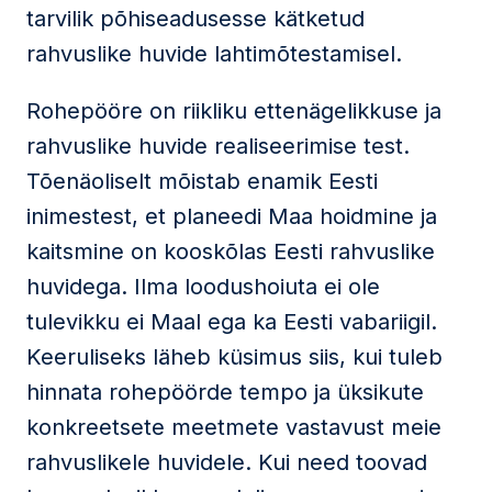
tarvilik põhiseadusesse kätketud
rahvuslike huvide lahtimõtestamisel.
Rohepööre on riikliku ettenägelikkuse ja
rahvuslike huvide realiseerimise test.
Tõenäoliselt mõistab enamik Eesti
inimestest, et planeedi Maa hoidmine ja
kaitsmine on kooskõlas Eesti rahvuslike
huvidega. Ilma loodushoiuta ei ole
tulevikku ei Maal ega ka Eesti vabariigil.
Keeruliseks läheb küsimus siis, kui tuleb
hinnata rohepöörde tempo ja üksikute
konkreetsete meetmete vastavust meie
rahvuslikele huvidele. Kui need toovad