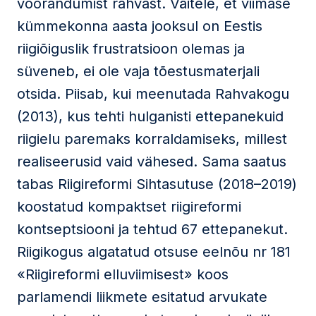
võõrandumist rahvast. Väitele, et viimase
kümmekonna aasta jooksul on Eestis
riigiõiguslik frustratsioon olemas ja
süveneb, ei ole vaja tõestusmaterjali
otsida. Piisab, kui meenutada Rahvakogu
(2013), kus tehti hulganisti ettepanekuid
riigielu paremaks korraldamiseks, millest
realiseerusid vaid vähesed. Sama saatus
tabas Riigireformi Sihtasutuse (2018–2019)
koostatud kompaktset riigireformi
kontseptsiooni ja tehtud 67 ettepanekut.
Riigikogus algatatud otsuse eelnõu nr 181
«Riigireformi elluviimisest» koos
parlamendi liikmete esitatud arvukate