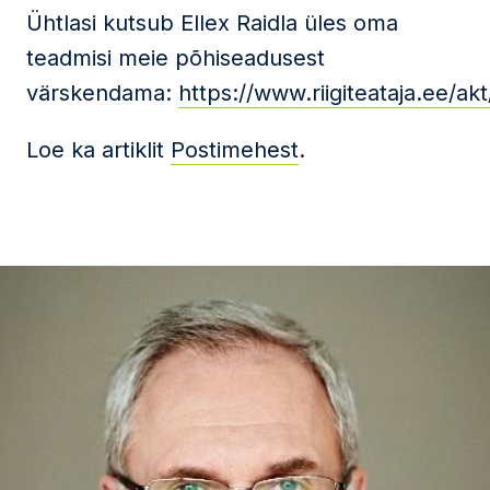
Ühtlasi kutsub Ellex Raidla üles oma
teadmisi meie põhiseadusest
värskendama:
https://www.riigiteataja.ee/a
Loe ka artiklit
Postimehest
.