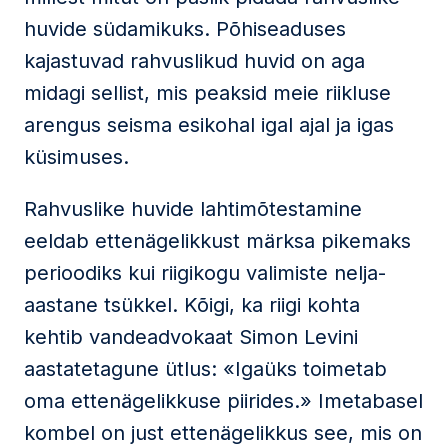
huvide südamikuks. Põhiseaduses
kajastuvad rahvuslikud huvid on aga
midagi sellist, mis peaksid meie riikluse
arengus seisma esikohal igal ajal ja igas
küsimuses.
Rahvuslike huvide lahtimõtestamine
eeldab ettenägelikkust märksa pikemaks
perioodiks kui riigikogu valimiste nelja-
aastane tsükkel. Kõigi, ka riigi kohta
kehtib vandeadvokaat Simon Levini
aastatetagune ütlus: «Igaüks toimetab
oma ettenägelikkuse piirides.» Imetabasel
kombel on just ettenägelikkus see, mis on