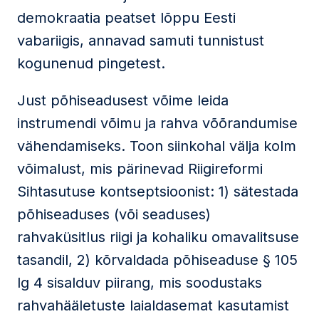
demokraatia peatset lõppu Eesti
vabariigis, annavad samuti tunnistust
kogunenud pingetest.
Just põhiseadusest võime leida
instrumendi võimu ja rahva võõrandumise
vähendamiseks. Toon siinkohal välja kolm
võimalust, mis pärinevad Riigireformi
Sihtasutuse kontseptsioonist: 1) sätestada
põhiseaduses (või seaduses)
rahvaküsitlus riigi ja kohaliku omavalitsuse
tasandil, 2) kõrvaldada põhiseaduse § 105
lg 4 sisalduv piirang, mis soodustaks
rahvahääletuste laialdasemat kasutamist