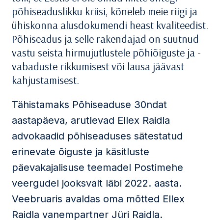
põhiseaduslikku kriisi, kõneleb meie riigi ja
ühiskonna alusdokumendi heast kvaliteedist.
Põhiseadus ja selle rakendajad on suutnud
vastu seista hirmujutlustele põhiõiguste ja -
vabaduste rikkumisest või lausa jäävast
kahjustamisest.
Tähistamaks Põhiseaduse 30ndat
aastapäeva, arutlevad Ellex Raidla
advokaadid põhiseaduses sätestatud
erinevate õiguste ja käsitluste
päevakajalisuse teemadel Postimehe
veergudel jooksvalt läbi 2022. aasta.
Veebruaris avaldas oma mõtted Ellex
Raidla vanempartner
Jüri Raidla
.