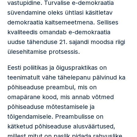
vastupidine. Turvalise e-demokraatia
süvendamine oleks ühtlasi käsitletav
demokraatia kaitsemeetmena. Sellises
kvaliteedis omandab e-demokraatia
uudse tähenduse 21. sajandi moodsa riigi
ülesehitamise protsessis.
Eesti poliitikas ja õiguspraktikas on
teenimatult vähe tähelepanu pälvinud ka
põhiseaduse preambul, mis on
omapärane kood, mis annab võtmed
põhiseaduse mõtestamisele ja
tõlgendamisele. Preambulisse on
kätketud põhiseaduse alusväärtused,
millest mitut on paslik pidada rahvuslike