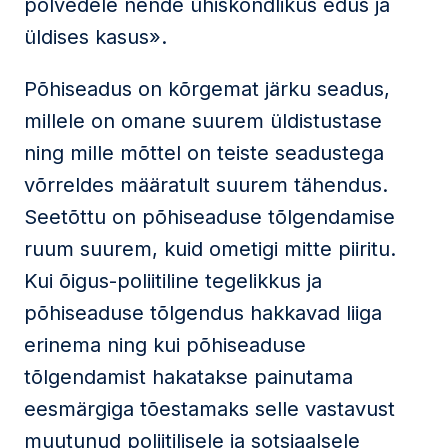
põlvedele nende ühiskondlikus edus ja
üldises kasus».
Põhiseadus on kõrgemat järku seadus,
millele on omane suurem üldistustase
ning mille mõttel on teiste seadustega
võrreldes määratult suurem tähendus.
Seetõttu on põhiseaduse tõlgendamise
ruum suurem, kuid ometigi mitte piiritu.
Kui õigus-poliitiline tegelikkus ja
põhiseaduse tõlgendus hakkavad liiga
erinema ning kui põhiseaduse
tõlgendamist hakatakse painutama
eesmärgiga tõestamaks selle vastavust
muutunud poliitilisele ja sotsiaalsele