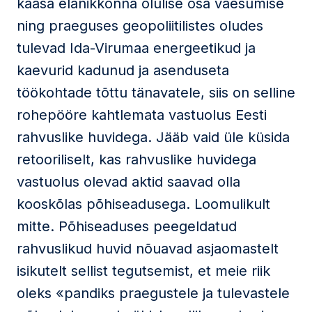
kaasa elanikkonna olulise osa vaesumise
ning praeguses geopoliitilistes oludes
tulevad Ida-Virumaa energeetikud ja
kaevurid kadunud ja asenduseta
töökohtade tõttu tänavatele, siis on selline
rohepööre kahtlemata vastuolus Eesti
rahvuslike huvidega. Jääb vaid üle küsida
retooriliselt, kas rahvuslike huvidega
vastuolus olevad aktid saavad olla
kooskõlas põhiseadusega. Loomulikult
mitte. Põhiseaduses peegeldatud
rahvuslikud huvid nõuavad asjaomastelt
isikutelt sellist tegutsemist, et meie riik
oleks «pandiks praegustele ja tulevastele