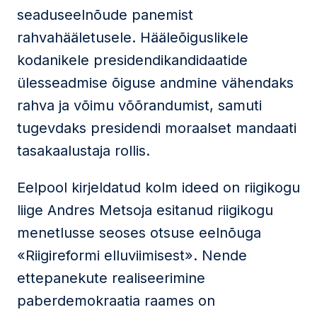
seaduseelnõude panemist
rahvahääletusele. Hääleõiguslikele
kodanikele presidendikandidaatide
ülesseadmise õiguse andmine vähendaks
rahva ja võimu võõrandumist, samuti
tugevdaks presidendi moraalset mandaati
tasakaalustaja rollis.
Eelpool kirjeldatud kolm ideed on riigikogu
liige Andres Metsoja esitanud riigikogu
menetlusse seoses otsuse eelnõuga
«Riigireformi elluviimisest». Nende
ettepanekute realiseerimine
paberdemokraatia raames on