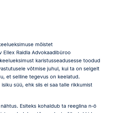
 keelueksimuse mõistet
v Ellex Raidla Advokaadibüroo
keelueksimust karistusseadusesse toodud
vastutusele võtmise juhul, kui ta on selgelt
, et selline tegevus on keelatud.
isiku süü, ehk siis ei saa talle rikkumist
nähtus. Esiteks kohaldub ta reeglina n-ö