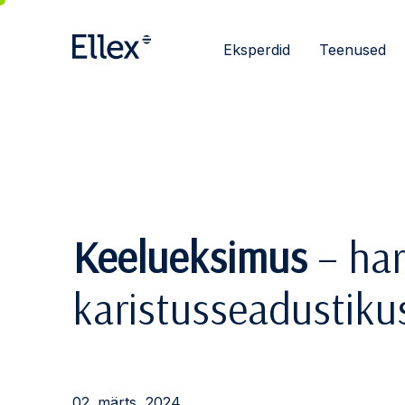
Eksperdid
Teenused
Keelueksimus
– har
karistusseadustiku
02. märts, 2024