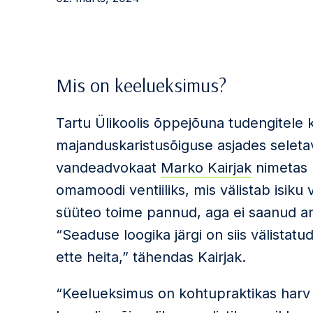
Mis on keelueksimus?
Tartu Ülikoolis õppejõuna tudengitele
majanduskaristusõiguse asjades seleta
vandeadvokaat
Marko Kairjak
nimetas 
omamoodi ventiiliks, mis välistab isiku 
süüteo toime pannud, aga ei saanud aru
“Seaduse loogika järgi on siis välistatud 
ette heita,” tähendas Kairjak.
“Keelueksimus on kohtupraktikas harv 