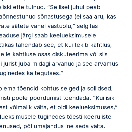
iski ette tulnud. “Sellisel juhul peab
aõnnestunud sõnastusega (ei saa aru, kas
vate sätete vahel vastuolu,” selgitas
eaduse järgi saab keelueksimusele
ktikas tähendab see, et kui tekib kahtlus,
selle kahtluse osas diskuteerima või siis
i jurist juba midagi arvanud ja see arvamus
 tuginedes ka tegutses.”
 olema tõendid kohtus selged ja soliidsed,
risti poole pöördumist tõendada. “Kui isik
st võimalik väita, et oldi keelueksimuses,”
elueksimusele tuginedes tõesti keeruliste
nused, põllumajandus jne seda väita.