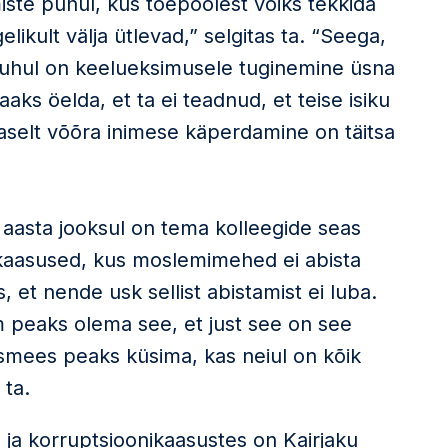
miste puhul, kus tõepoolest võiks tekkida
gelikult välja ütlevad,” selgitas ta. “Seega,
puhul on keelueksimusele tuginemine üsna
aks öelda, et ta ei teadnud, et teise isiku
taselt võõra inimese käperdamine on täitsa
ne aasta jooksul on tema kolleegide seas
 kaasused, kus moslemimehed ei abista
s, et nende usk sellist abistamist ei luba.
am peaks olema see, et just see on see
rrasmees peaks küsima, kas neiul on kõik
 ta.
a korruptsioonikaasustes on Kairjaku