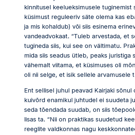
kinnitusel keelueksimusele tuginemist si
küsimust reguleeriv säte olema kas eb
ja mis kohaldub) või siis esinema erine
vandeadvokaat. “Tuleb arvestada, et s
tugineda siis, kui see on vältimatu. Pra
mida siis seadus ütleb, peaks juristiga 
vähemalt viitama, et küsimuses oli mõn
oli nii selge, et isik sellele arvamusele
Ent sellisel juhul peavad Kairjaki sõnul
kuivõrd enamikul juhtudel ei suudeta ju
seda tõendada suudab, on siis tõepoole
lisas ta. “Nii on praktikas suudetud ke
reeglite valdkonnas nagu keskkonnatee