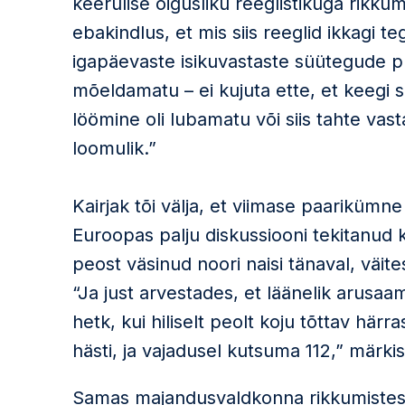
keerulise õigusliku reeglistikuga rikku
ebakindlus, et mis siis reeglid ikkagi te
igapäevaste isikuvastaste süütegude 
mõeldamatu – ei kujuta ette, et keegi sa
löömine oli lubamatu või siis tahte vas
loomulik.”
Kairjak tõi välja, et viimase paari­küm
Euroopas palju diskussiooni tekitanud
peost väsinud noori naisi tänaval, väite
“Ja just arvestades, et läänelik arusa
hetk, kui hiliselt peolt koju tõttav hä
hästi, ja vajadusel kutsuma 112,” märkis
Samas majandusvaldkonna rikkumistes j