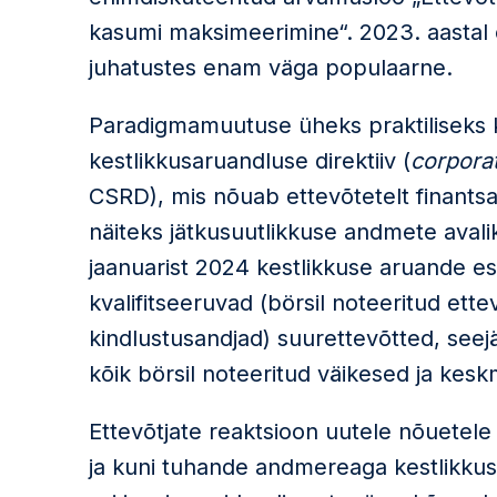
kasumi maksimeerimine“. 2023. aastal ei
juhatustes enam väga populaarne.
Paradigmamuutuse üheks praktiliseks 
kestlikkusaruandluse direktiiv (
corporat
CSRD), mis nõuab ettevõtetelt finant
näiteks jätkusuutlikkuse andmete avali
jaanuarist 2024 kestlikkuse aruande e
kvalifitseeruvad (börsil noteeritud ette
kindlustusandjad) suurettevõtted, seej
kõik börsil noteeritud väikesed ja kesk
Ettevõtjate reaktsioon uutele nõuetele
ja kuni tuhande andmereaga kestlikku