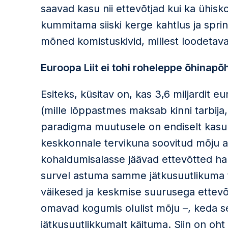
saavad kasu nii ettevõtjad kui ka ühisk
kummitama siiski kerge kahtlus ja spri
mõned komistuskivid, millest loodetava
Euroopa Liit ei tohi roheleppe õhinapõh
Esiteks, küsitav on, kas 3,6 miljardit
(mille lõppastmes maksab kinni tarbija,
paradigma muutusele on endiselt kasum
keskkonnale tervikuna soovitud mõju a
kohaldumisalasse jäävad ettevõtted h
survel astuma samme jätkusuutlikuma t
väikesed ja keskmise suurusega ettevõt
omavad kogumis olulist mõju –, keda s
jätkusuutlikkumalt käituma. Siin on oh