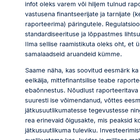
infot oleks varem või hiljem tulnud rap
vastusena finantseerijate ja tarnijate 
raporteerima) päringutele. Regulatsio
standardiseerituse ja lõppastmes lihts
Ilma sellise raamistikuta oleks oht, e
samalaadseid aruandeid kümme.
Saame näha, kas soovitud eesmärk ka
eelkäija, mittefinantsilise teabe raporte
ebaõnnestus. Nõudlust raporteeritava 
suuresti ise võimendanud, võttes eesm
jätkusuutlikumatesse tegevustesse nin
rea erinevaid õigusakte, mis peaksid 
jätkusuutlikuma tuleviku. Investeerim