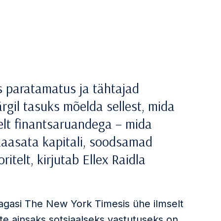
 paratamatus ja tähtajad
rgil tasuks mõelda sellest, mida
elt finantsaruandega – mida
kaasata kapitali, soodsamad
itelt, kirjutab Ellex Raidla
tagasi The New York Timesis ühe ilmselt
te ainsaks sotsiaalseks vastutuseks on