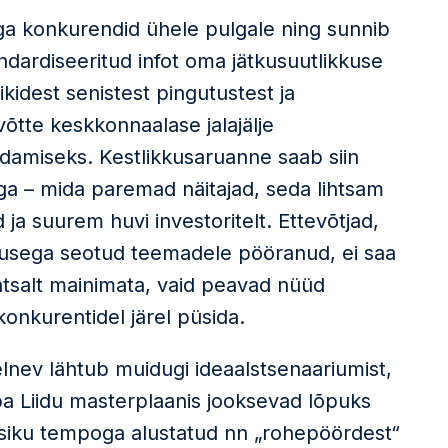
ga konkurendid ühele pulgale ning sunnib
ndardiseeritud infot oma jätkusuutlikkuse
kidest senistest pingutustest ja
võtte keskkonnaalase jalajälje
amiseks. Kestlikkusaruanne saab siin
a – mida paremad näitajad, seda lihtsam
ja suurem huvi investoritelt. Ettevõtjad,
ikkusega seotud teemadele pööranud, ei saa
ihtsalt mainimata, vaid peavad nüüd
nkurentidel järel püsida.
lnev lähtub muidugi ideaalstsenaariumist,
pa Liidu masterplaanis jooksevad lõpuks
etsiku tempoga alustatud nn „rohepöördest“