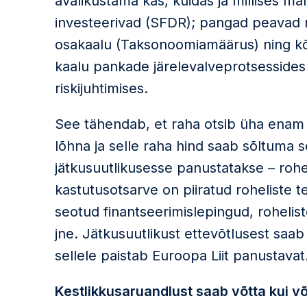
avalikustama kas, kuidas ja millises m
investeerivad (SFDR); pangad peavad 
osakaalu (Taksonoomiamäärus) ning kõ
kaalu pankade järelevalveprotsessides 
riskijuhtimises.
See tähendab, et raha otsib üha enam 
lõhna ja selle raha hind saab sõltuma se
jätkusuutlikusesse panustatakse – rohe
kastutusotsarve on piiratud roheliste t
seotud finantseerimislepingud, rohelist
jne. Jätkusuutlikust ettevõtlusest saa
sellele paistab Euroopa Liit panustavat
Kestlikkusaruandlust saab võtta kui või