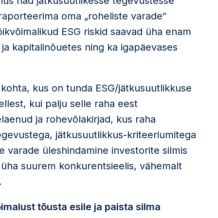
ahus nad jätkusuutlikesse tegevustesse
raporteerima oma „roheliste varade“
ikvõimalikud ESG riskid saavad üha enam
ja kapitalinõuetes ning ka igapäevases
kohta, kus on tunda ESG/jätkusuutlikkuse
llest, kui palju selle raha eest
laenud ja rohevõlakirjad, kus raha
egevustega, jätkusuutlikkus-kriteeriumitega
e varade üleshindamine investorite silmis
b üha suurem konkurentsieelis, vähemalt
.
malust tõusta esile ja paista silma