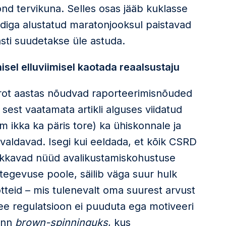
ond tervikuna. Selles osas jääb kuklasse
ndiga alustatud maratonjooksul paistavad
sti suudetakse üle astuda.
isel elluviimisel kaotada reaalsustaju
 eurot aastas nõudvad raporteerimisnõuded
 sest vaatamata artikli alguses viidatud
 ikka ka päris tore) ka ühiskonnale ja
valdavad. Isegi kui eeldada, et kõik CSRD
akkavad nüüd avalikustamiskohustuse
egevuse poole, säilib väga suur hulk
teid – mis tulenevalt oma suurest arvust
ee regulatsioon ei puuduta ega motiveeri
t nn
brown-spinninguks
, kus