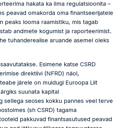
orteerima hakata ka ilma regulatsioonita –
(kes peavad omakorda oma finantseerijatele
on peaks looma raamistiku, mis tagab
ustab andmete kogumist ja raporteerimist.
t ühe tuhanderealise aruande asemel oleks
 saavutatakse. Esimene katse CSRD
erimise direktiivi (NFRD) näol,
teabe järele on muidugi Euroopa Liit
ärgiks suunata kapital
g sellega seoses kokku pannes veel terve
koostoimes (sh CSRD) tagama
istooteid pakkuvad finantsasutused peavad