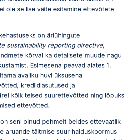
 ole sellise väite esitamine ettevõtete
kehastuseks on äriühingute
e sustainability reporting directive
,
sandmete kõrval ka detailsete muude nagu
kustamist. Esimesena peavad alates 1.
sitama avaliku huvi üksusena
võtted, krediidiasutused ja
ärel kõik teised suurettevõtted ning lõpuks
mised ettevõtted.
 on seni olnud pehmelt öeldes ettevaatlik
se aruande täitmise suur halduskoormus