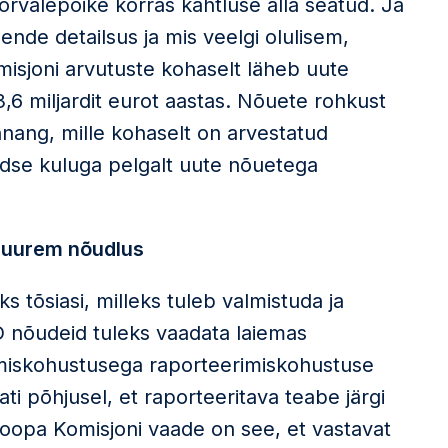
õrvalepõike korras kahtluse alla seatud. Ja
nende detailsus ja mis veelgi olulisem,
misjoni arvutuste kohaselt läheb uute
6 miljardit eurot aastas. Nõuete rohkust
nnang, mille kohaselt on arvestatud
rdse kuluga pelgalt uute nõuetega
 suurem nõudlus
 tõsiasi, milleks tuleb valmistuda ja
RD nõudeid tuleks vaadata laiemas
rimiskohustusega raporteerimiskohustuse
i põhjusel, et raporteeritava teabe järgi
oopa Komisjoni vaade on see, et vastavat