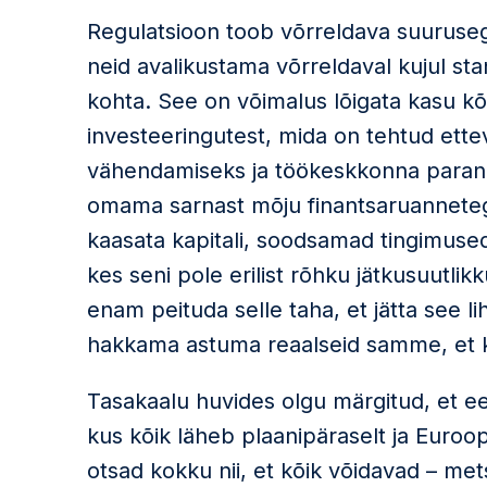
Regulatsioon toob võrreldava suuruse
neid avalikustama võrreldaval kujul sta
kohta. See on võimalus lõigata kasu kõi
investeeringutest, mida on tehtud ette
vähendamiseks ja töökeskkonna parand
omama sarnast mõju finantsaruanneteg
kaasata kapitali, soodsamad tingimused 
kes seni pole erilist rõhku jätkusuutl
enam peituda selle taha, et jätta see l
hakkama astuma reaalseid samme, et ko
Tasakaalu huvides olgu märgitud, et ee
kus kõik läheb plaanipäraselt ja Euroo
otsad kokku nii, et kõik võidavad – m