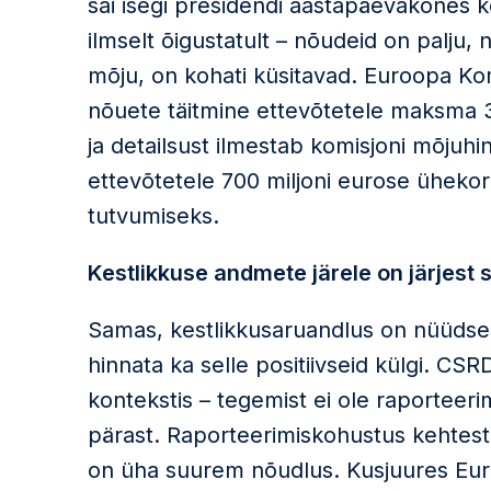
sai isegi presidendi aastapäevakõnes k
ilmselt õigustatult – nõudeid on palju, 
mõju, on kohati küsitavad. Euroopa Ko
nõuete täitmine ettevõtetele maksma 3,
ja detailsust ilmestab komisjoni mõjuhi
ettevõtetele 700 miljoni eurose üheko
tutvumiseks.
Kestlikkuse andmete järele on järjest
Samas, kestlikkusaruandlus on nüüdseks
hinnata ka selle positiivseid külgi. CS
kontekstis – tegemist ei ole raportee
pärast. Raporteerimiskohustus kehtestat
on üha suurem nõudlus. Kusjuures Eur