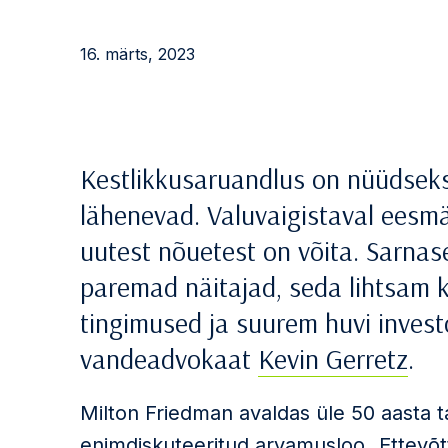
16. märts, 2023
Kestlikkusaruandlus on nüüdseks
lähenevad. Valuvaigistaval eesmä
uutest nõuetest on võita. Sarnas
paremad näitajad, seda lihtsam 
tingimused ja suurem huvi investor
vandeadvokaat
Kevin Gerretz
.
Milton Friedman avaldas üle 50 aasta 
enimdiskuteeritud arvamusloo „Ettevõt