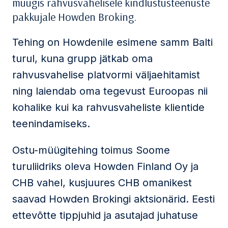
müügis rahvusvahelisele kindlustusteenuste
pakkujale Howden Broking.
Tehing on Howdenile esimene samm Balti
turul, kuna grupp jätkab oma
rahvusvahelise platvormi väljaehitamist
ning laiendab oma tegevust Euroopas nii
kohalike kui ka rahvusvaheliste klientide
teenindamiseks.
Ostu-müügitehing toimus Soome
turuliidriks oleva Howden Finland Oy ja
CHB vahel, kusjuures CHB omanikest
saavad Howden Brokingi aktsionärid. Eesti
ettevõtte tippjuhid ja asutajad juhatuse