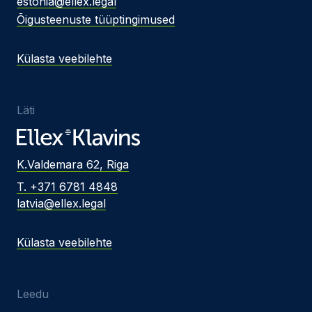
estonia@ellex.legal
Õigusteenuste tüüptingimused
Külasta veebilehte
Läti
K.Valdemara 62, Riga
T. +371 6781 4848
latvia@ellex.legal
Külasta veebilehte
Leedu