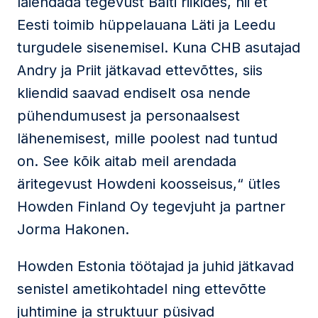
laiendada tegevust Balti riikides, nii et
Eesti toimib hüppelauana Läti ja Leedu
turgudele sisenemisel. Kuna CHB asutajad
Andry ja Priit jätkavad ettevõttes, siis
kliendid saavad endiselt osa nende
pühendumusest ja personaalsest
lähenemisest, mille poolest nad tuntud
on. See kõik aitab meil arendada
äritegevust Howdeni koosseisus,“ ütles
Howden Finland Oy tegevjuht ja partner
Jorma Hakonen.
Howden Estonia töötajad ja juhid jätkavad
senistel ametikohtadel ning ettevõtte
juhtimine ja struktuur püsivad