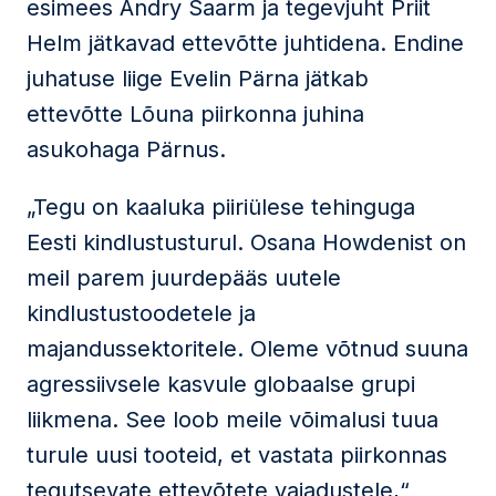
esimees Andry Saarm ja tegevjuht Priit
Helm jätkavad ettevõtte juhtidena. Endine
juhatuse liige Evelin Pärna jätkab
ettevõtte Lõuna piirkonna juhina
asukohaga Pärnus.
„Tegu on kaaluka piiriülese tehinguga
Eesti kindlustusturul. Osana Howdenist on
meil parem juurdepääs uutele
kindlustustoodetele ja
majandussektoritele. Oleme võtnud suuna
agressiivsele kasvule globaalse grupi
liikmena. See loob meile võimalusi tuua
turule uusi tooteid, et vastata piirkonnas
tegutsevate ettevõtete vajadustele,“