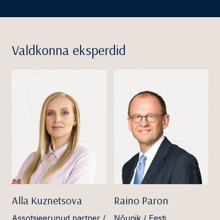
Valdkonna eksperdid
Alla Kuznetsova
Raino Paron
Assotsieerunud partner /
Nõunik / Eesti