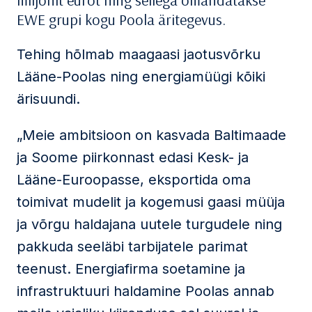
miljonit eurot ning sellega omandatakse
EWE grupi kogu Poola äritegevus.
Tehing hõlmab maagaasi jaotusvõrku
Lääne-Poolas ning energiamüügi kõiki
ärisuundi.
„Meie ambitsioon on kasvada Baltimaade
ja Soome piirkonnast edasi Kesk- ja
Lääne-Euroopasse, eksportida oma
toimivat mudelit ja kogemusi gaasi müüja
ja võrgu haldajana uutele turgudele ning
pakkuda seeläbi tarbijatele parimat
teenust. Energiafirma soetamine ja
infrastruktuuri haldamine Poolas annab