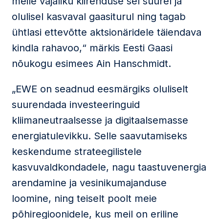
meile vajaliku kiirenduse sel suurel ja
olulisel kasvaval gaasiturul ning tagab
ühtlasi ettevõtte aktsionäridele täiendava
kindla rahavoo,“ märkis Eesti Gaasi
nõukogu esimees Ain Hanschmidt.
„EWE on seadnud eesmärgiks oluliselt
suurendada investeeringuid
kliimaneutraalsesse ja digitaalsemasse
energiatulevikku. Selle saavutamiseks
keskendume strateegilistele
kasvuvaldkondadele, nagu taastuvenergia
arendamine ja vesinikumajanduse
loomine, ning teiselt poolt meie
põhiregioonidele, kus meil on eriline