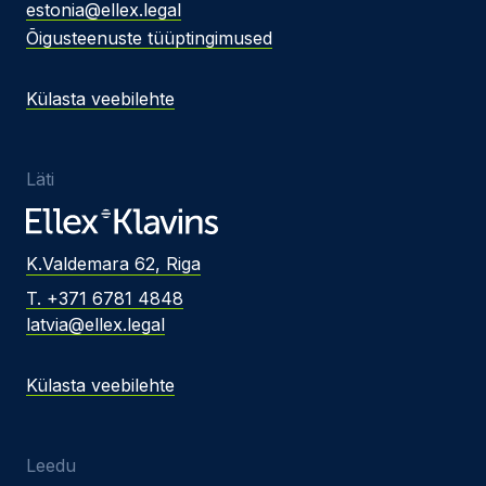
estonia@ellex.legal
Õigusteenuste tüüptingimused
Külasta veebilehte
Läti
K.Valdemara 62, Riga
T. +371 6781 4848
latvia@ellex.legal
Külasta veebilehte
Leedu