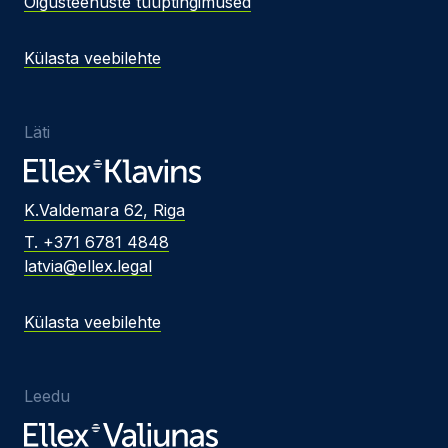
Õigusteenuste tüüptingimused
Külasta veebilehte
Läti
K.Valdemara 62, Riga
T. +371 6781 4848
latvia@ellex.legal
Külasta veebilehte
Leedu