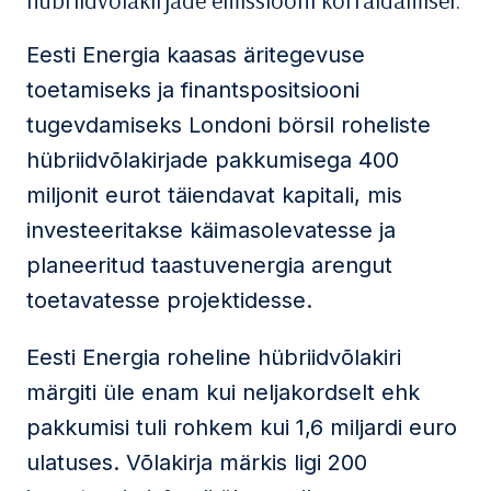
hübriidvõlakirjade emissiooni korraldamisel.
Eesti Energia kaasas äritegevuse
toetamiseks ja finantspositsiooni
tugevdamiseks Londoni börsil roheliste
hübriidvõlakirjade pakkumisega 400
miljonit eurot täiendavat kapitali, mis
investeeritakse käimasolevatesse ja
planeeritud taastuvenergia arengut
toetavatesse projektidesse.
Eesti Energia roheline hübriidvõlakiri
märgiti üle enam kui neljakordselt ehk
pakkumisi tuli rohkem kui 1,6 miljardi euro
ulatuses. Võlakirja märkis ligi 200