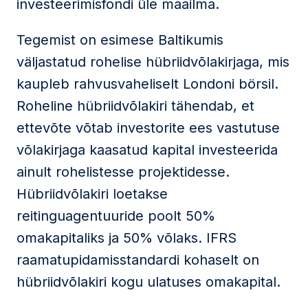
investeerimisfondi üle maailma.
Tegemist on esimese Baltikumis
väljastatud rohelise hübriidvõlakirjaga, mis
kaupleb rahvusvaheliselt Londoni börsil.
Roheline hübriidvõlakiri tähendab, et
ettevõte võtab investorite ees vastutuse
võlakirjaga kaasatud kapital investeerida
ainult rohelistesse projektidesse.
Hübriidvõlakiri loetakse
reitinguagentuuride poolt 50%
omakapitaliks ja 50% võlaks. IFRS
raamatupidamisstandardi kohaselt on
hübriidvõlakiri kogu ulatuses omakapital.