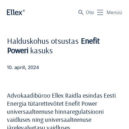
Otsi
Menüü
Halduskohus otsustas
Enefit
Poweri
kasuks
10. aprill, 2024
Advokaadibüroo Ellex Raidla esindas Eesti
Energia tütarettevõtet Enefit Power
universaalteenuse hinnaregulatsiooni
vaidluses ning universaalteenuse
järelevalvetasu vaidluses