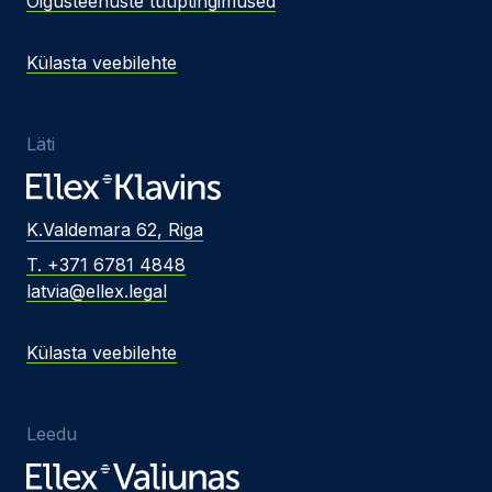
Õigusteenuste tüüptingimused
Külasta veebilehte
Läti
K.Valdemara 62, Riga
T. +371 6781 4848
latvia@ellex.legal
Külasta veebilehte
Leedu