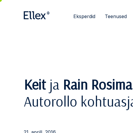
Eksperdid
Teenused
Keit
ja
Rain Rosim
Autorollo kohtuasj
21. aprill, 2016