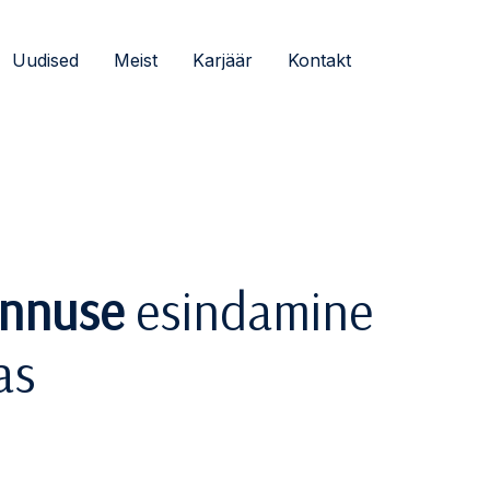
Uudised
Meist
Karjäär
Kontakt
annuse
esindamine
as