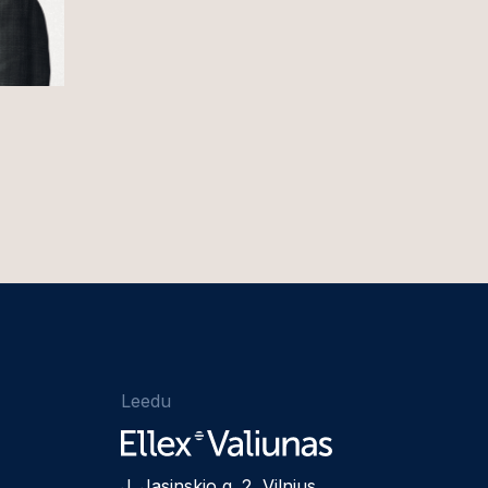
Leedu
J. Jasinskio g. 2, Vilnius