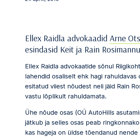
Ellex Raidla advokaadid
Arne Ot
esindasid Keit ja Rain Rosimannu
Ellex Raidla advokaatide sõnul Riigiko
lahendid osaliselt ehk hagi rahuldavas 
esitatud viiest nõudest neli jäid Rain
vastu lõplikult rahuldamata.
Ühe nõude osas (OÜ AutoHills asutamin
jätkub ja selles osas peab ringkonnakoh
kas hageja on üldse tõendanud nende 