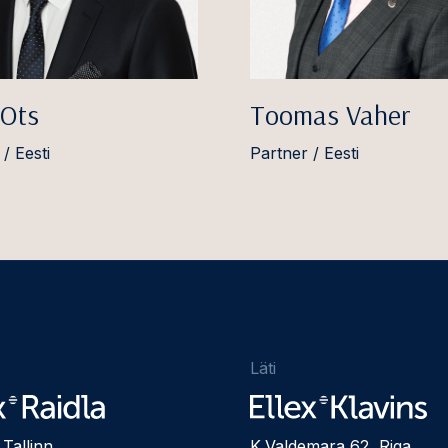
 Ots
Toomas Vaher
/ Eesti
Partner / Eesti
Läti
 Tallinn
K.Valdemara 62, Riga