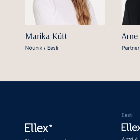
Marika Kütt
Arne
Nõunik / Eesti
Partner 
Eesti
Ahtri 4,