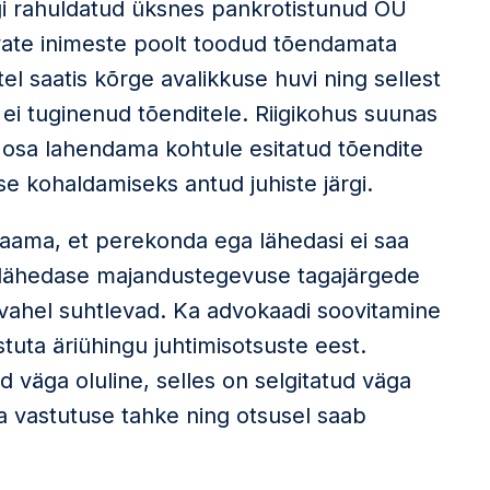
hagi rahuldatud üksnes pankrotistunud OÜ
avate inimeste poolt toodud tõendamata
el saatis kõrge avalikkuse huvi ning sellest
i ei tuginenud tõenditele. Riigikohus suunas
 osa lahendama kohtule esitatud tõendite
use kohaldamiseks antud juhiste järgi.
usaama, et perekonda ega lähedasi ei saa
 lähedase majandustegevuse tagajärgede
avahel suhtlevad. Ka advokaadi soovitamine
stuta äriühingu juhtimisotsuste eest.
d väga oluline, selles on selgitatud väga
a vastutuse tahke ning otsusel saab