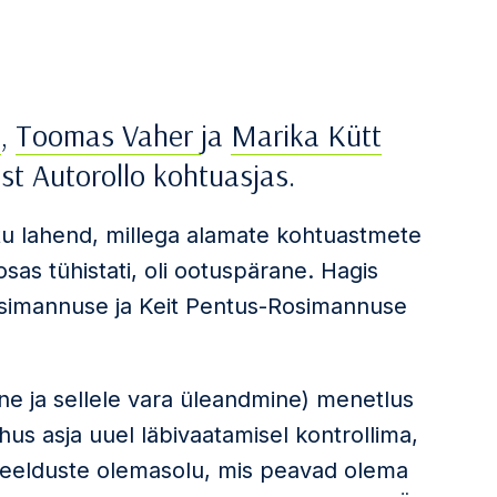
s
,
Toomas Vaher
ja
Marika Kütt
st Autorollo kohtuasjas.
htu lahend, millega alamate kohtuastmete
osas tühistati, oli ootuspärane. Hagis
 Rosimannuse ja Keit Pentus-Rosimannuse
e ja sellele vara üleandmine) menetlus
us asja uuel läbivaatamisel kontrollima,
eelduste olemasolu, mis peavad olema