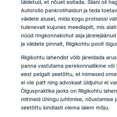
täidetud, et nõuet esitada. Siiani oli 
Autorollo pankrotihalduri ja teda toet
väidete alusel, mida kogu protsessi vält
tulenevalt kujunes meediapilt, mis alat
nüüd ringkonnakohut asja järelejäänud
ja väidete pinnalt, Riigikohtu poolt õig
Riigikohtu lahendist võib järeldada ar
panna vastutama perekonnaliikme või
eest pelgalt seetõttu, et inimesed om
ei ole patt ning advokaat üldjuhul ei va
Õiguspraktika jaoks on Riigikohtu lahen
mitmeid ühingu juhtimise, nõustamise j
seetõttu kindlasti olema laiem mõju.