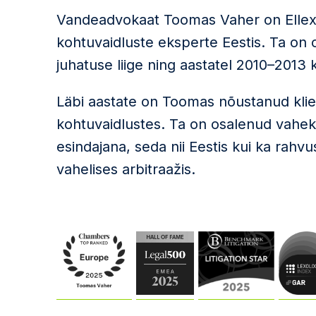
Vandeadvokaat Toomas Vaher on Ellex 
kohtuvaidluste eksperte Eestis. Ta on o
juhatuse liige ning aastatel 2010–2013
Läbi aastate on Toomas nõustanud klie
kohtuvaidlustes. Ta on osalenud vaheko
esindajana, seda nii Eestis kui ka rahvus
vahelises arbitraažis.