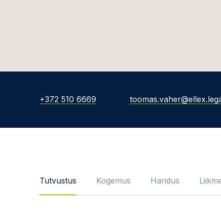
+372 510 6669
toomas.vaher@ellex.lega
Tutvustus
Kogemus
Haridus
Liikm