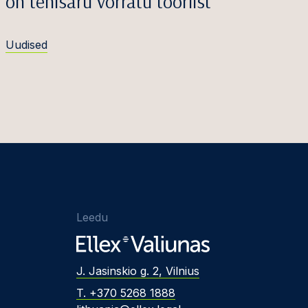
on tehisaru võrratu tööriist
Uudised
Leedu
J. Jasinskio g. 2, Vilnius
T. +370 5268 1888