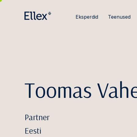
Eksperdid
Teenused
Toomas Vah
Partner
Eesti