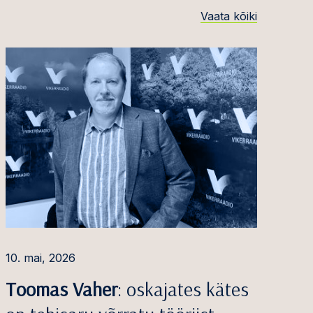
Vaata kõiki
10. mai, 2026
Toomas Vaher
: oskajates kätes