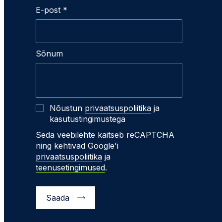
E-post *
Sõnum
Nõustun
privaatsuspoliitika
ja
kasutustingimustega
Seda veebilehte kaitseb reCAPTCHA
ning kehtivad Google'i
privaatsuspoliitika
ja
teenusetingimused
.
Saada