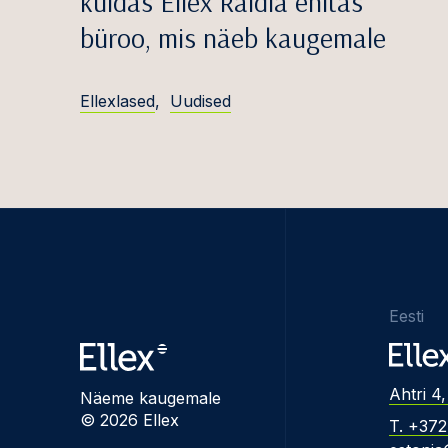
kuidas Ellex Raidla ehitas
büroo, mis näeb kaugemale
Ellexlased
,
Uudised
Eesti
Ahtri 4,
Näeme kaugemale
© 2026 Ellex
T. +37