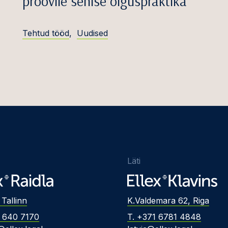
proovile senise õiguspraktika
Tehtud tööd
,
Uudised
Läti
 Tallinn
K.Valdemara 62, Riga
2 640 7170
T. +371 6781 4848