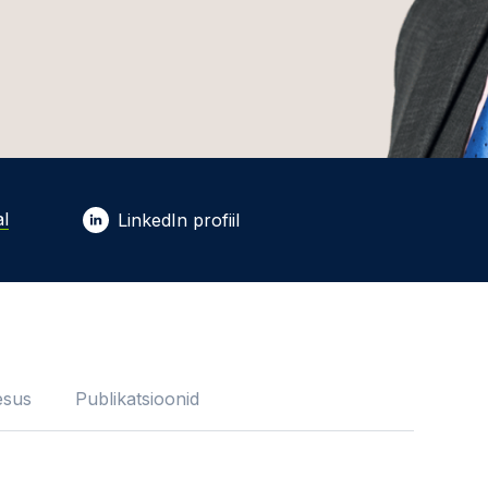
l
LinkedIn profiil
esus
Publikatsioonid