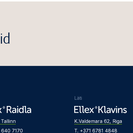
id
Läti
 Tallinn
K.Valdemara 62, Riga
2 640 7170
T. +371 6781 4848