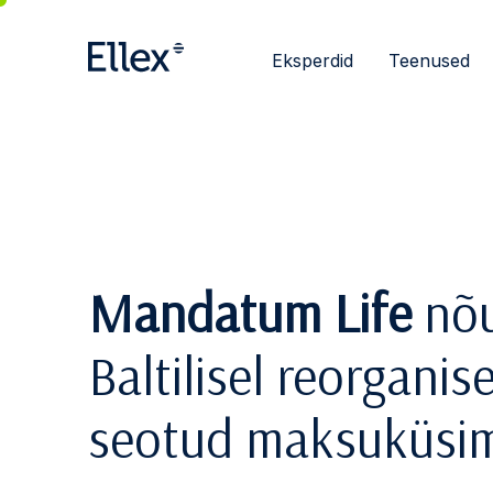
Eksperdid
Teenused
Mandatum Life
nõu
Baltilisel reorganis
seotud maksuküsim