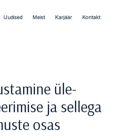
Uudised
Meist
Karjäär
Kontakt
stamine üle-
eerimise ja sellega
uste osas