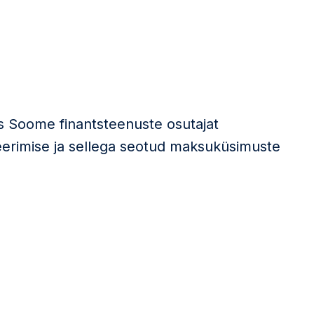
s Soome finantsteenuste osutajat
seerimise ja sellega seotud maksuküsimuste