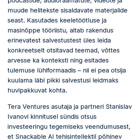
podcastide, audioraamatute, videote ja
muude helitekste sisaldavate materjalide
seast. Kasutades keeletöötluse ja
masinõppe tööriistu, aitab rakendus
erinevatest salvestustest üles leida
konkreetselt otsitavad teemad, võttes
arvesse ka konteksti ning esitades
tulemuse lühiformaadis – nii ei pea otsija
kuulama läbi pikki salvestusi leidmaks
huvipakkuvat kohta.
Tera Ventures asutaja ja partneri Stanislav
Ivanovi kinnitusel sündis otsus
investeeringu tegemiseks veendumusest,
et Snackable AI tehisintellektil põhinev