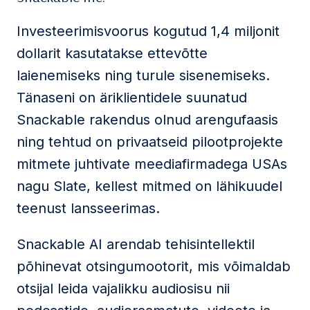
Investeerimisvoorus kogutud 1,4 miljonit
dollarit kasutatakse ettevõtte
laienemiseks ning turule sisenemiseks.
Tänaseni on äriklientidele suunatud
Snackable rakendus olnud arengufaasis
ning tehtud on privaatseid pilootprojekte
mitmete juhtivate meediafirmadega USAs
nagu Slate, kellest mitmed on lähikuudel
teenust lansseerimas.
Snackable AI arendab tehisintellektil
põhinevat otsingumootorit, mis võimaldab
otsijal leida vajalikku audiosisu nii