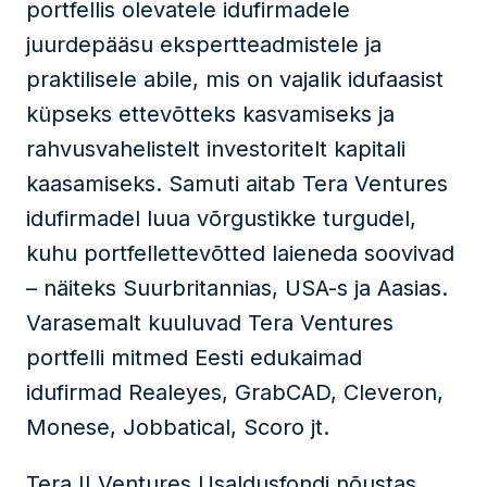
portfellis olevatele idufirmadele
juurdepääsu ekspertteadmistele ja
praktilisele abile, mis on vajalik idufaasist
küpseks ettevõtteks kasvamiseks ja
rahvusvahelistelt investoritelt kapitali
kaasamiseks. Samuti aitab Tera Ventures
idufirmadel luua võrgustikke turgudel,
kuhu portfellettevõtted laieneda soovivad
– näiteks Suurbritannias, USA-s ja Aasias.
Varasemalt kuuluvad Tera Ventures
portfelli mitmed Eesti edukaimad
idufirmad Realeyes, GrabCAD, Cleveron,
Monese, Jobbatical, Scoro jt.
Tera II Ventures Usaldusfondi nõustas