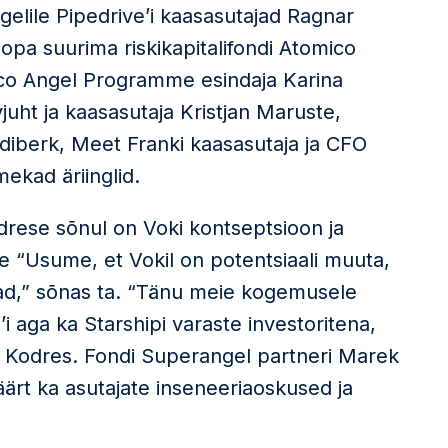
gelile Pipedrive’i kaasasutajad Ragnar
opa suurima riskikapitalifondi Atomico
co Angel Programme esindaja Karina
uht ja kaasasutaja Kristjan Maruste,
adiberk, Meet Franki kaasasutaja ja CFO
ekad äriinglid.
drese sõnul on Voki kontseptsioon ja
e “Usume, et Vokil on potentsiaali muuta,
vad,” sõnas ta. “Tänu meie kogemusele
i aga ka Starshipi varaste investoritena,
sas Kodres. Fondi Superangel partneri Marek
väärt ka asutajate inseneeriaoskused ja