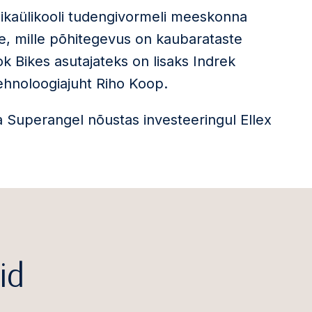
nikaülikooli tudengivormeli meeskonna
te, mille põhitegevus on kaubarataste
k Bikes asutajateks on lisaks Indrek
tehnoloogiajuht Riho Koop.
a Superangel nõustas investeeringul Ellex
id