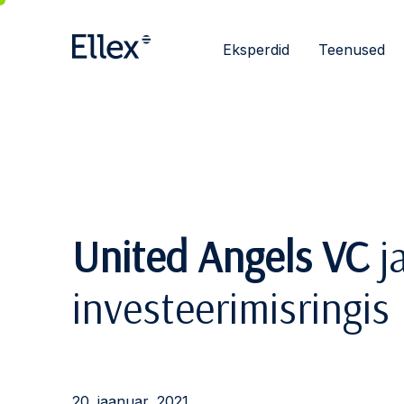
Eksperdid
Teenused
United Angels VC
j
investeerimisringis
20. jaanuar, 2021