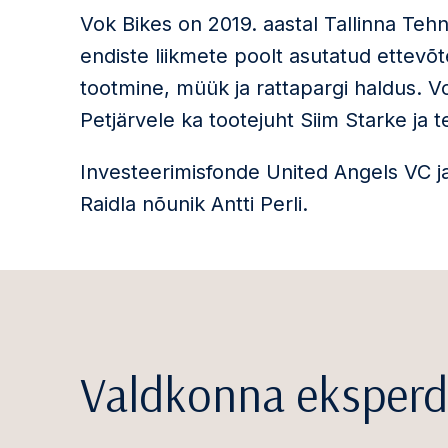
Vok Bikes on 2019. aastal Tallinna Teh
endiste liikmete poolt asutatud ettevõ
tootmine, müük ja rattapargi haldus. Vo
Petjärvele ka tootejuht Siim Starke ja 
Investeerimisfonde United Angels VC j
Raidla nõunik Antti Perli.
Valdkonna eksperd