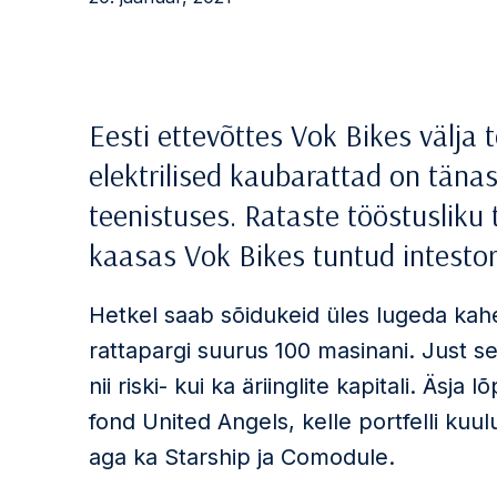
Eesti ettevõttes Vok Bikes välja
elektrilised kaubarattad on tänas
teenistuses. Rataste tööstusliku
kaasas Vok Bikes tuntud intestor
Hetkel saab sõidukeid üles lugeda kah
rattapargi suurus 100 masinani. Just s
nii riski- kui ka äriinglite kapitali. Äsj
fond United Angels, kelle portfelli kuu
aga ka Starship ja Comodule.