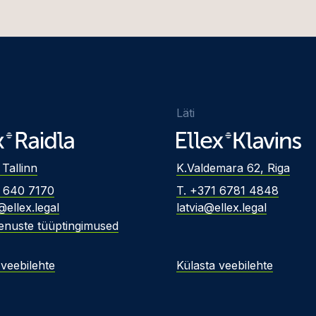
Läti
 Tallinn
K.Valdemara 62, Riga
2 640 7170
T. +371 6781 4848
@ellex.legal
latvia@ellex.legal
enuste tüüptingimused
 veebilehte
Külasta veebilehte