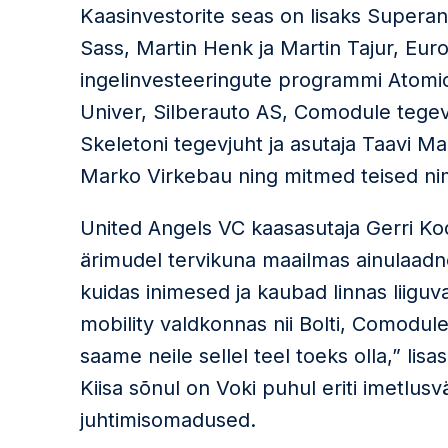
Kaasinvestorite seas on lisaks Superan
Sass, Martin Henk ja Martin Tajur, Euro
ingelinvesteeringute programmi Atomi
Univer, Silberauto AS, Comodule tegevj
Skeletoni tegevjuht ja asutaja Taavi M
Marko Virkebau ning mitmed teised nim
United Angels VC kaasasutaja Gerri Ko
ärimudel tervikuna maailmas ainulaadn
kuidas inimesed ja kaubad linnas liigu
mobility valdkonnas nii Bolti, Comodule’
saame neile sellel teel toeks olla,” li
Kiisa sõnul on Voki puhul eriti imetlus
juhtimisomadused.