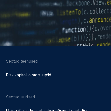
Seotud teenused
Riskikapital ja start-up’id
Seotud uudised
Miljardifirmade asutajate idufirma kogub Eesti