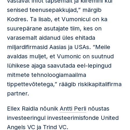
vastavat infot täpsemalt ja kiiremini kui
senised teenusepakkujad,” märgib
Kodres. Ta lisab, et Vumonicul on ka
suurepärane asutajate tiim, kes on
varasemalt aidanud üles ehitada
miljardifirmasid Aasias ja USAs. “Meile
avaldas muljet, et Vumonic on suutnud
lühikese ajaga saavutada eel-lepingud
mitmete tehnoloogiamaailma
tippettevõtetega,” räägib riskikapitalifirma
partner.
Ellex Raidla nõunik
Antti Perli
nõustas
investeeringul investeerimisfonde United
Angels VC ja Trind VC.