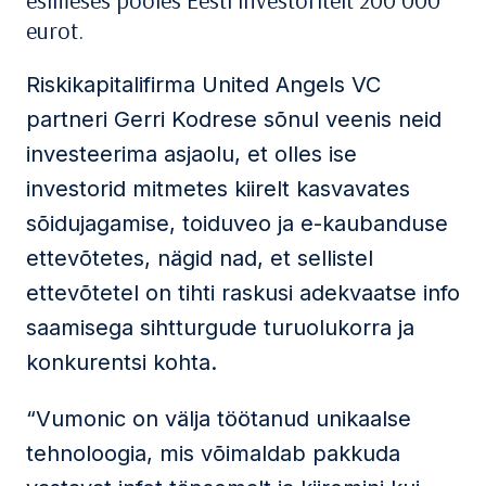
esimeses pooles Eesti investoritelt 200 000
eurot.
Riskikapitalifirma United Angels VC
partneri Gerri Kodrese sõnul veenis neid
investeerima asjaolu, et olles ise
investorid mitmetes kiirelt kasvavates
sõidujagamise, toiduveo ja e-kaubanduse
ettevõtetes, nägid nad, et sellistel
ettevõtetel on tihti raskusi adekvaatse info
saamisega sihtturgude turuolukorra ja
konkurentsi kohta.
“Vumonic on välja töötanud unikaalse
tehnoloogia, mis võimaldab pakkuda