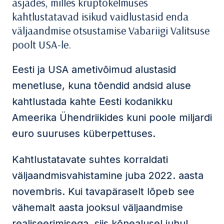
asjades, milles krüptokelmuses
kahtlustatavad isikud vaidlustasid enda
väljaandmise otsustamise Vabariigi Valitsuse
poolt USA-le.
Eesti ja USA ametivõimud alustasid
menetluse, kuna tõendid andsid aluse
kahtlustada kahte Eesti kodanikku
Ameerika Ühendriikides kuni poole miljardi
euro suuruses küberpettuses.
Kahtlustatavate suhtes korraldati
väljaandmisvahistamine juba 2022. aasta
novembris. Kui tavapäraselt lõpeb see
vähemalt aasta jooksul väljaandmise
realiseerimisega, siis kõnealusel juhul