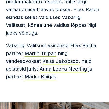
ringkonnakohtu otsused, mille järgi
väljaandmised jäävad jõusse. Ellex Raidla
esindas selles vaidluses Vabariigi
Valitsust, kõnealune vaidlus lõppes riigi
jaoks võiduga.
Vabariigi Valitsust esindasid Ellex Raidla
partner
Martin Triipan
ning
vandeadvokaat
Kaisa Jakobsoo
, neid
abistasid jurist
Anna Leena Neering
ja
partner
Marko Kairjak
.