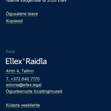
Näeme kaugemale © 2026 Ellex
Õigusalane teave
Küpsised
Eesti
Ahtri 4, Tallinn
T. +372 640 7170
estonia@ellex.legal
Õigusteenuste tüüptingimused
Külasta veebilehte