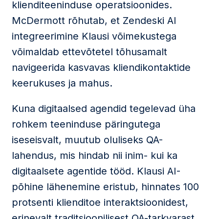
klienditeeninduse operatsioonides.
McDermott rõhutab, et Zendeski AI
integreerimine Klausi võimekustega
võimaldab ettevõtetel tõhusamalt
navigeerida kasvavas kliendikontaktide
keerukuses ja mahus.
Kuna digitaalsed agendid tegelevad üha
rohkem teeninduse päringutega
iseseisvalt, muutub oluliseks QA-
lahendus, mis hindab nii inim- kui ka
digitaalsete agentide tööd. Klausi AI-
põhine lähenemine eristub, hinnates 100
protsenti klienditoe interaktsioonidest,
erinevalt traditsioonilisest QA-tarkvarast,