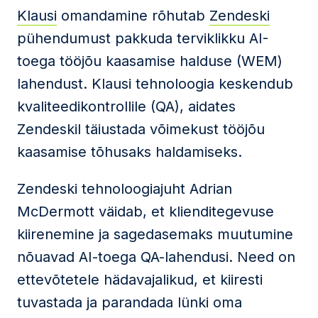
Klausi
omandamine rõhutab
Zendeski
pühendumust pakkuda terviklikku AI-
toega tööjõu kaasamise halduse (WEM)
lahendust. Klausi tehnoloogia keskendub
kvaliteedikontrollile (QA), aidates
Zendeskil täiustada võimekust tööjõu
kaasamise tõhusaks haldamiseks.
Zendeski tehnoloogiajuht Adrian
McDermott väidab, et klienditegevuse
kiirenemine ja sagedasemaks muutumine
nõuavad AI-toega QA-lahendusi. Need on
ettevõtetele hädavajalikud, et kiiresti
tuvastada ja parandada lünki oma