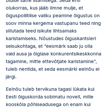
üldise sätte lisamisega. Seda eriti
olukorras, kus jääb ilmne mulje, et
õiguspoliitilise valiku peamine õigustus on
soov minna kergema vastupanu teed ning
sillutada teed isikute lihtsamaks
karistamiseks. Nõustudes õiguskantsleri
seisukohtaga, et “eesmärk saab ju olla
vaid ausa ja õiglase konkurentsikeskkonna
tagamine, mitte ettevõtjate karistamine”,
tuleb nentida, et seda eesmärki eelnõu ei
järgi.
Eelnõu tuleb tervikuna tagasi lükata kui
Eesti õiguskorda sobimatu novell, mille
kooskõla põhiseadusega on enam kui