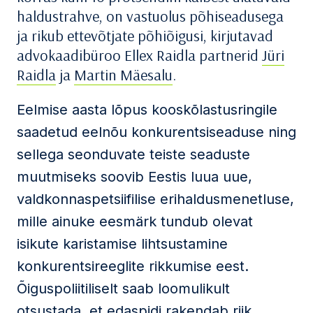
haldustrahve, on vastuolus põhiseadusega
ja rikub ettevõtjate põhiõigusi, kirjutavad
advokaadibüroo Ellex Raidla partnerid
Jüri
Raidla
ja
Martin Mäesalu
.
Eelmise aasta lõpus kooskõlastusringile
saadetud eelnõu konkurentsiseaduse ning
sellega seonduvate teiste seaduste
muutmiseks soovib Eestis luua uue,
valdkonnaspetsiifilise erihaldusmenetluse,
mille ainuke eesmärk tundub olevat
isikute karistamise lihtsustamine
konkurentsireeglite rikkumise eest.
Õiguspoliitiliselt saab loomulikult
otsustada, et edaspidi rakendab riik