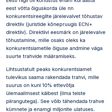
Eesti riigil oli kohustus enam kui aasta
eest võtta õiguskorda üle nn
konkurentsireeglite järelevalvet tõhustav
direktiiv (juristide kõnepruugis ECN+
direktiiv). Direktiivi eesmärk on järelevalve
tõhustamine, mille osaks oleks ka
konkurentsiametile õiguse andmine väga
suurte trahvide määramiseks.
Lihtsustatult peaks konkurentsiamet
tulevikus saama rakendada trahvi, mille
suurus on kuni 10% ettevõtja
ülemaailmsest käibest (ilma teiste
piirangutega). See võib tähendada trahve
kümnete ja enamgi miljonite ulatuses.