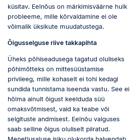
küsitav. Eelnõus on märkimisväärne hulk
probleeme, mille kõrvaldamine ei ole
võimalik üksikute muudatustega.
Õigusselguse riive takkapihta
Üheks põhiseadusega tagatud oluliseks
põhimõtteks on mittesüüstamise
privileeg, mille kohaselt ei tohi kedagi
sundida tunnistama iseenda vastu. See ei
hõlma ainult õigust keelduda süü
omaksvõtmisest, vaid ka teabe või
selgituste andmisest. Eelnõu valguses
saab selline õigus oluliselt piiratud.
Menetlusaluse isiku olukorda halvendab