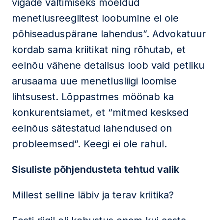
vigade vältimiseks mõeldud
menetlusreeglitest loobumine ei ole
põhiseaduspärane lahendus”. Advokatuur
kordab sama kriitikat ning rõhutab, et
eelnõu vähene detailsus loob vaid petliku
arusaama uue menetlusliigi loomise
lihtsusest. Lõppastmes möönab ka
konkurentsiamet, et “mitmed kesksed
eelnõus sätestatud lahendused on
probleemsed”. Keegi ei ole rahul.
Sisuliste põhjendusteta tehtud valik
Millest selline läbiv ja terav kriitika?