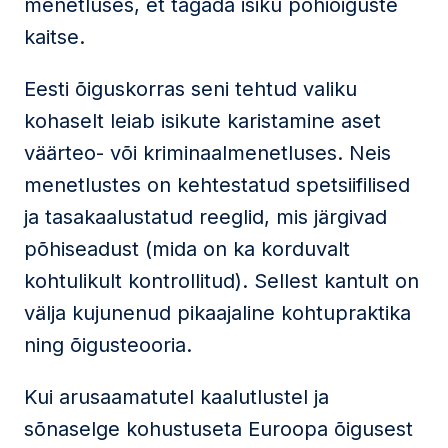
menetluses, et tagada isiku põhiõiguste
kaitse.
Eesti õiguskorras seni tehtud valiku
kohaselt leiab isikute karistamine aset
väärteo- või kriminaalmenetluses. Neis
menetlustes on kehtestatud spetsiifilised
ja tasakaalustatud reeglid, mis järgivad
põhiseadust (mida on ka korduvalt
kohtulikult kontrollitud). Sellest kantult on
välja kujunenud pikaajaline kohtupraktika
ning õigusteooria.
Kui arusaamatutel kaalutlustel ja
sõnaselge kohustuseta Euroopa õigusest