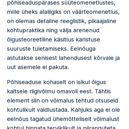
põhiseaduspärases süüteomenetlustes,
mille üheks alaliigiks on väärteomenetlus,
on olemas detailne reeglistik, pikaajaline
kohtupraktika ning välja arenenud
õigusteoreetiline käsitlus karistuse
suuruste tuletamiseks. Eelnõuga
astutakse senisest lahendusest kõrvale ja
uut asemele ei pakuta.
Põhiseaduse kohaselt on isikul õigus
kaitsele riigivõimu omavoli eest. Tähtis
element siin on võimalus tehtud otsuseid
kohtulikult vaidlustada. Kahjuks aga ei ole
eelnõus tagatud ühemõtteliselt võimalust
kohtul hinnata terviklikult ja piiranguteta