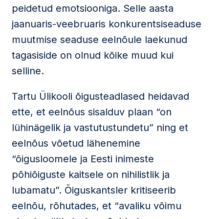
peidetud emotsiooniga. Selle aasta
jaanuaris-veebruaris konkurentsiseaduse
muutmise seaduse eelnõule laekunud
tagasiside on olnud kõike muud kui
selline.
Tartu Ülikooli õigusteadlased heidavad
ette, et eelnõus sisalduv plaan “on
lühinägelik ja vastutustundetu” ning et
eelnõus võetud lähenemine
“õigusloomele ja Eesti inimeste
põhiõiguste kaitsele on nihilistlik ja
lubamatu”. Õiguskantsler kritiseerib
eelnõu, rõhutades, et “avaliku võimu