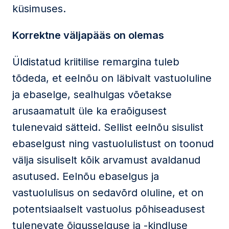
küsimuses.
Korrektne väljapääs on olemas
Üldistatud kriitilise remargina tuleb
tõdeda, et eelnõu on läbivalt vastuoluline
ja ebaselge, sealhulgas võetakse
arusaamatult üle ka eraõigusest
tulenevaid sätteid. Sellist eelnõu sisulist
ebaselgust ning vastuolulistust on toonud
välja sisuliselt kõik arvamust avaldanud
asutused. Eelnõu ebaselgus ja
vastuolulisus on sedavõrd oluline, et on
potentsiaalselt vastuolus põhiseadusest
tulenevate õigusselguse ja -kindluse