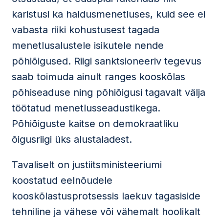
karistusi ka haldusmenetluses, kuid see ei
vabasta riiki kohustusest tagada
menetlusalustele isikutele nende
põhiõigused. Riigi sanktsioneeriv tegevus
saab toimuda ainult ranges kooskõlas
põhiseaduse ning põhiõigusi tagavalt välja
töötatud menetlusseadustikega.
Põhiõiguste kaitse on demokraatliku
õigusriigi üks alustaladest.
Tavaliselt on justiitsministeeriumi
koostatud eelnõudele
kooskõlastusprotsessis laekuv tagasiside
tehniline ja vähese või vähemalt hoolikalt