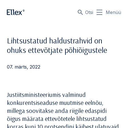
Otsi
Menüü
Lihtsustatud haldustrahvid on
ohuks ettevõtjate põhiõigustele
07. märts, 2022
Justiitsministeeriumis valminud
konkurentsiseaduse muutmise eelnõu,
millega soovitakse anda riigile edaspidi
õigus määrata ettevõtetele lihtsustatud
korras kuni 10 protsendini käibest ulatuvaid