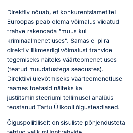
Direktiiv nõuab, et konkurentsiametitel
Euroopas peab olema võimalus viidatud
trahve rakendada “muus kui
kriminaalmenetluses”. Samas ei piira
direktiiv liikmesriigi võimalust trahvide
tegemiseks näiteks väärteomenetluses
(teatud muudatustega seadustes).
Direktiivi ülevõtmiseks väärteomenetluse
raames toetasid näiteks ka
justiitsministeeriumi tellimusel analüüsi
teostanud Tartu Ülikooli õigusteadlased.
Õiguspoliitiliselt on sisuliste põhjendusteta
tehtud valik miljonitrahvide