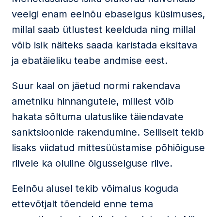
veelgi enam eelnõu ebaselgus küsimuses,
millal saab ütlustest keelduda ning millal
võib isik näiteks saada karistada eksitava
ja ebatäieliku teabe andmise eest.
Suur kaal on jäetud normi rakendava
ametniku hinnangutele, millest võib
hakata sõltuma ulatuslike täiendavate
sanktsioonide rakendumine. Selliselt tekib
lisaks viidatud mittesüüstamise põhiõiguse
riivele ka oluline õigusselguse riive.
Eelnõu alusel tekib võimalus koguda
ettevõtjalt tõendeid enne tema