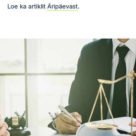
Loe ka artiklit
Äripäevast
.