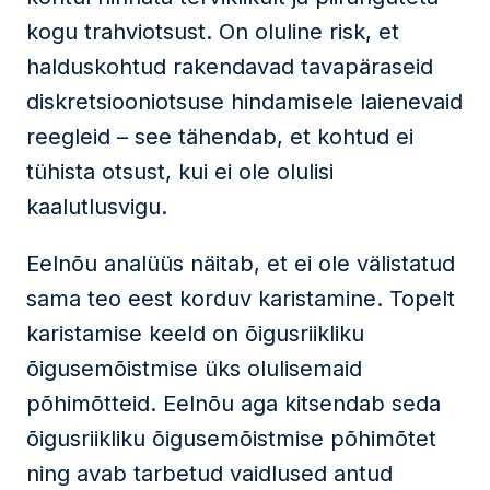
kogu trahviotsust. On oluline risk, et
halduskohtud rakendavad tavapäraseid
diskretsiooniotsuse hindamisele laienevaid
reegleid – see tähendab, et kohtud ei
tühista otsust, kui ei ole olulisi
kaalutlusvigu.
Eelnõu analüüs näitab, et ei ole välistatud
sama teo eest korduv karistamine. Topelt
karistamise keeld on õigusriikliku
õigusemõistmise üks olulisemaid
põhimõtteid. Eelnõu aga kitsendab seda
õigusriikliku õigusemõistmise põhimõtet
ning avab tarbetud vaidlused antud