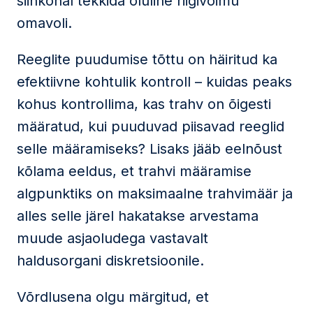
siinkohal tekkida oluline riigivõimu
omavoli.
Reeglite puudumise tõttu on häiritud ka
efektiivne kohtulik kontroll – kuidas peaks
kohus kontrollima, kas trahv on õigesti
määratud, kui puuduvad piisavad reeglid
selle määramiseks? Lisaks jääb eelnõust
kõlama eeldus, et trahvi määramise
algpunktiks on maksimaalne trahvimäär ja
alles selle järel hakatakse arvestama
muude asjaoludega vastavalt
haldusorgani diskretsioonile.
Võrdlusena olgu märgitud, et