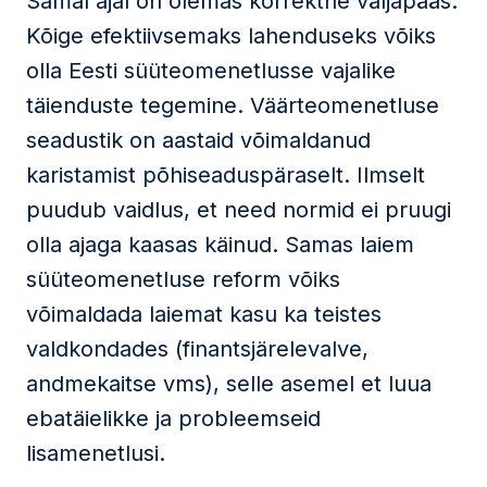
Samal ajal on olemas korrektne väljapääs.
Kõige efektiivsemaks lahenduseks võiks
olla Eesti süüteomenetlusse vajalike
täienduste tegemine. Väärteomenetluse
seadustik on aastaid võimaldanud
karistamist põhiseaduspäraselt. Ilmselt
puudub vaidlus, et need normid ei pruugi
olla ajaga kaasas käinud. Samas laiem
süüteomenetluse reform võiks
võimaldada laiemat kasu ka teistes
valdkondades (finantsjärelevalve,
andmekaitse vms), selle asemel et luua
ebatäielikke ja probleemseid
lisamenetlusi.