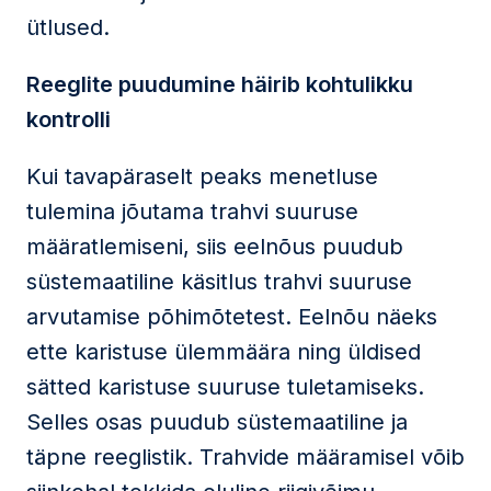
ütlused.
Reeglite puudumine häirib kohtulikku
kontrolli
Kui tavapäraselt peaks menetluse
tulemina jõutama trahvi suuruse
määratlemiseni, siis eelnõus puudub
süstemaatiline käsitlus trahvi suuruse
arvutamise põhimõtetest. Eelnõu näeks
ette karistuse ülemmäära ning üldised
sätted karistuse suuruse tuletamiseks.
Selles osas puudub süstemaatiline ja
täpne reeglistik. Trahvide määramisel võib