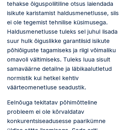
tehakse õiguspoliitiline otsus laiendada
isikute karistamist haldusmenetlusse, siis
ei ole tegemist tehnilise küsimusega.
Haldusmenetlusse tuleks sel juhul lisada
suur hulk õiguslikke garantiisid isikute
põhiõiguste tagamiseks ja riigi võimaliku
omavoli vältimiseks. Tuleks luua sisult
samaväärne detailne ja läbikaalutletud
normistik kui hetkel kehtiv
väärteomenetluse seadustik.
Eelnõuga tekitatav põhimõtteline
probleem ei ole kõrvaldatav
konkurentsiseadusesse paarikümne