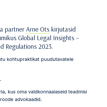
a partner
Arne Ots
kirjutasid
mikus Global Legal Insights –
nd Regulations 2023.
htu kohtupraktikat puudutavatele
.
ia, kus oma valdkonnaalaseid teadmisi
üroode advokaadid.