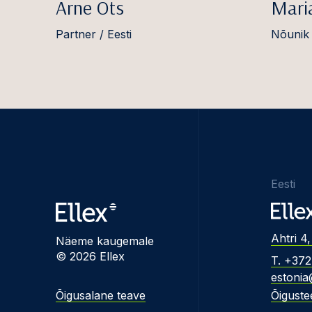
Arne Ots
Mari
Partner / Eesti
Nõunik 
Eesti
Ahtri 4,
Näeme kaugemale
© 2026 Ellex
T. +37
estonia
Õigusalane teave
Õiguste