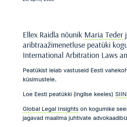
Ellex Raidla nõunik
Maria Teder
j
aribtraažimenetluse peatüki kogu
International Arbitration Laws a
Peatükist leiab vastuseid Eesti vaheko
küsimustele.
Loe Eesti peatükki (inglise keeles)
SIIN
Global Legal Insights
on kogumike seer
jagavad maailma juhtivate advokaadib