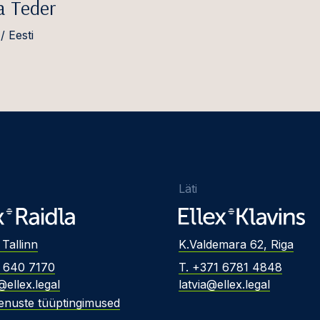
a Teder
/ Eesti
Läti
 Tallinn
K.Valdemara 62, Riga
2 640 7170
T. +371 6781 4848
@ellex.legal
latvia@ellex.legal
enuste tüüptingimused