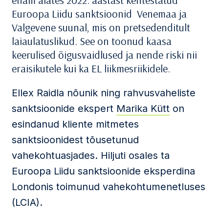
enam alates 2022. aastast kehtestatud
Euroopa Liidu sanktsioonid Venemaa ja
Valgevene suunal, mis on pretsedenditult
laiaulatuslikud. See on toonud kaasa
keerulised õigusvaidlused ja nende riski nii
eraisikutele kui ka EL liikmesriikidele.
Ellex Raidla nõunik ning rahvusvaheliste
sanktsioonide ekspert
Marika Kütt
on
esindanud kliente mitmetes
sanktsioonidest tõusetunud
vahekohtuasjades. Hiljuti osales ta
Euroopa Liidu sanktsioonide eksperdina
Londonis toimunud vahekohtumenetluses
(LCIA).