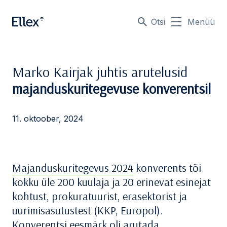
Otsi
Menüü
Marko Kairjak juhtis arutelusid
majanduskuritegevuse konverentsil
11. oktoober, 2024
Majanduskuritegevus 2024
konverents tõi
kokku üle 200 kuulaja ja 20 erinevat esinejat
kohtust, prokuratuurist, erasektorist ja
uurimisasutustest (KKP, Europol).
Konverentsi eesmärk oli arutada