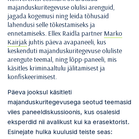
majanduskuritegevuse olulisi arenguid,
jagada kogemusi ning leida tõhusaid
lahendusi selle tõkestamiseks ja
ennetamiseks. Ellex Raidla partner
Marko
Kairjak
juhtis päeva avapaneeli, kus
keskenduti majanduskuritegevuse oluliste
arengute teemal, ning lõpp-paneeli, mis
käsitles kriminaaltulu jälitamisest ja
konfiskeerimisest.
Päeva jooksul käsitleti
majanduskuritegevusega seotud teemasid
viies paneeldiskussioonis, kus osalesid
eksperdid nii avalikust kui ka erasektorist.
Esinejate hulka kuulusid teiste seas: