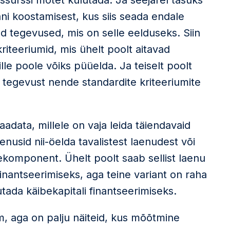
ssurssi mõtet kulutada. Ja seejärel tasuks
ani koostamisest, kus siis seada endale
 tegevused, mis on selle eelduseks. Siin
riteeriumid, mis ühelt poolt aitavad
le poole võiks püüelda. Ja teiselt poolt
a tegevust nende standardite kriteeriumite
aadata, millele on vaja leida täiendavaid
enusid nii-öelda tavalistest laenudest või
hekomponent. Ühelt poolt saab sellist laenu
inantseerimiseks, aga teine variant on raha
tada käibekapitali finantseerimiseks.
m, aga on palju näiteid, kus mõõtmine