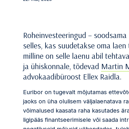
Roheinvesteeringud – soodsama r
selles, kas suudetakse oma laen 
milline on selle laenu abil teht
ja ühiskonnale, tõdevad
Martin 
advokaadibüroost Ellex Raidla.
Euribor on tugevalt mõjutamas ettevõte
jaoks on üha olulisem väljalaenatava r
võimalused kaasata raha kasutades ära
ligipääs finantseerimisele või saada in