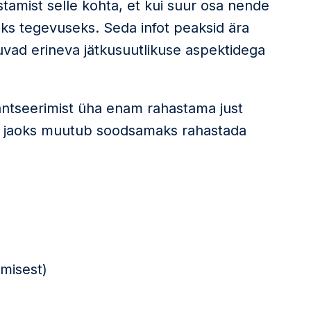
ustamist selle kohta, et kui suur osa nende
kuks tegevuseks. Seda infot peaksid ära
uvad erineva jätkusuutlikuse aspektidega
nantseerimist üha enam rahastama just
de jaoks muutub soodsamaks rahastada
tmisest)