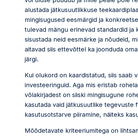
või üldse puudub ja mille peale pole re
alustada jätkusuutlikkuse teekaardipla
mingisugused eesmärgid ja konkreetsed
tulevad mängu erinevad standardid ja k
sisustada neid eesmärke ja nõudeid, mil
aitavad siis ettevõttel ka joonduda om
järgi.
Kui olukord on kaardistatud, siis saab v
investeeringuid. Aga mis eristab rohela
võlakirjadest on siiski mingisugune ro
kasutada vaid jätkusuutlike tegevuste f
kasutusotstarve piiramine, näiteks kasu
Mõõdetavate kriteeriumitega on lihtsa