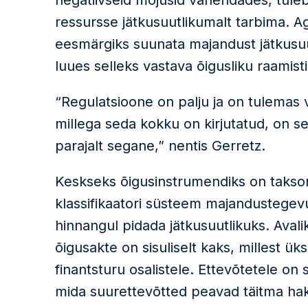
negatiivseid mõjusid vähendades, tule
ressursse jätkusuutlikumalt tarbima. Ag
eesmärgiks suunata majandust jätkusuu
luues selleks vastava õigusliku raamist
“Regulatsioone on palju ja on tulemas
millega seda kokku on kirjutatud, on 
parajalt segane,” nentis Gerretz.
Keskseks õigusinstrumendiks on taks
klassifikaatori süsteem majandustegevu
hinnangul pidada jätkusuutlikuks. Aval
õigusakte on sisuliselt kaks, millest ük
finantsturu osalistele. Ettevõtetele on 
mida suurettevõtted peavad täitma hak