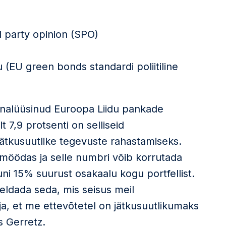
d party opinion (SPO)
(EU green bonds standardi poliitiline
nalüüsinud Euroopa Liidu pankade
lt 7,9 protsenti on selliseid
jätkusuutlike tegevuste rahastamiseks.
 möödas ja selle numbri võib korrutada
ni 15% suurust osakaalu kogu portfellist.
dada seda, mis seisus meil
lja, et me ettevõtetel on jätkusuutlikumaks
s Gerretz.