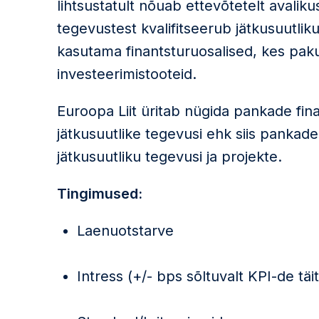
lihtsustatult nõuab ettevõtetelt avalik
tegevustest kvalifitseerub jätkusuutli
kasutama finantsturuosalised, kes pak
investeerimistooteid.
Euroopa Liit üritab nügida pankade fi
jätkusuutlike tegevusi ehk siis panka
jätkusuutliku tegevusi ja projekte.
Tingimused:
Laenuotstarve
Intress (+/- bps sõltuvalt KPI-de täi