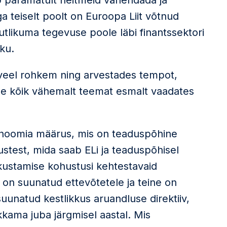
b paramatult heitmeid vähendada ja
a teiselt poolt on Euroopa Liit võtnud
tlikuma tegevuse poole läbi finantssektori
iku.
 veel rohkem ning arvestades tempot,
see kõik vähemalt teemat esmalt vaadates
onoomia määrus, mis on teaduspõhine
stest, mida saab ELi ja teaduspõhisel
ikustamise kohustusi kehtestavaid
s on suunatud ettevõtetele ja teine on
suunatud kestlikkus aruandluse direktiiv,
kama juba järgmisel aastal. Mis