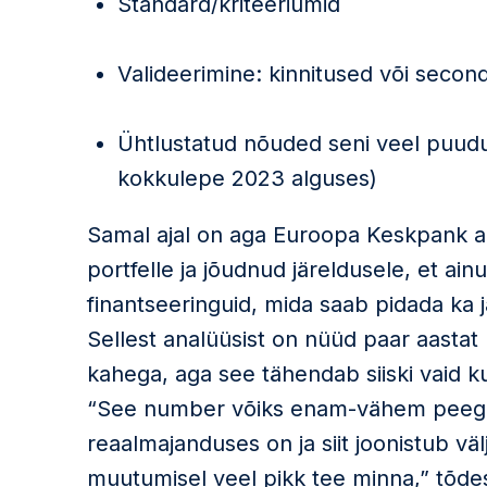
Standard/kriteeriumid
Valideerimine: kinnitused või secon
Ühtlustatud nõuded seni veel puudu 
kokkulepe 2023 alguses)
Samal ajal on aga Euroopa Keskpank a
portfelle ja jõudnud järeldusele, et ainu
finantseeringuid, mida saab pidada ka 
Sellest analüüsist on nüüd paar aastat
kahega, aga see tähendab siiski vaid ku
“See number võiks enam-vähem peegel
reaalmajanduses on ja siit joonistub vä
muutumisel veel pikk tee minna,” tõde