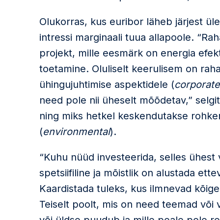
Olukorras, kus euribor läheb järjest üle
intressi marginaali tuua allapoole. “R
projekt, mille eesmärk on energia efek
toetamine. Oluliselt keerulisem on raha
ühingujuhtimise aspektidele (
corporat
need pole nii üheselt mõõdetav,” selg
ning miks hetkel keskendutakse rohk
(
environmental
).
“Kuhu nüüd investeerida, selles ühest 
spetsiifiline ja mõistlik on alustada ett
Kaardistada tuleks, kus ilmnevad kõig
Teiselt poolt, mis on need teemad või