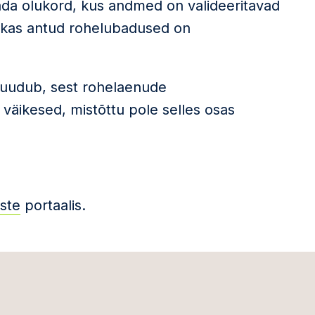
tada olukord, kus andmed on valideeritavad
, kas antud rohelubadused on
 puudub, sest rohelaenude
 väikesed, mistõttu pole selles osas
ste
portaalis.