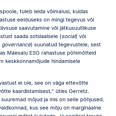
spoole, tuleb leida võimalusi, kuidas
ahastuse eelduseks on mingi tegevus või
tiivsuse saavutamine või jätkusuutlikuse
stust saada sotsiaalsele (
social
) või
e governance
) suunatud tegevustele, sest
itas Mäesalu ESG rahastuse põhimõtteid
em keskkonnamõjude hindamisele
vastust ei ole, see on väga ettevõtte
evõtte kaardistamisest,” ütles Gerretz.
e suuremad mõjud ja mis on selle põhjused.
 valdkonnad, kus see mõju on marginaalne