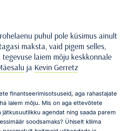
ohelaenu puhul pole küsimus ainult
tagasi maksta, vaid pigem selles,
ava tegevuse laiem mõju keskkonnale
Mäesalu
ja
Kevin Gerretz
te finantseerimisotsuseid, aga rahastajate
aha laiem mõju. Mis on aga ettevõtete
 jätkusuutlikku agendat ning saada parem
tressimäär soodsamaks? Ühiselt kliima