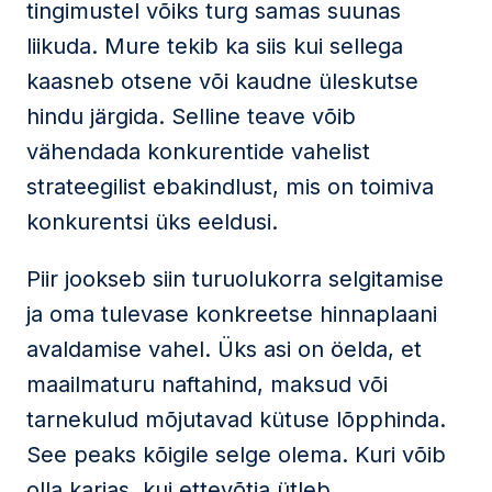
tingimustel võiks turg samas suunas
liikuda. Mure tekib ka siis kui sellega
kaasneb otsene või kaudne üleskutse
hindu järgida. Selline teave võib
vähendada konkurentide vahelist
strateegilist ebakindlust, mis on toimiva
konkurentsi üks eeldusi.
Piir jookseb siin turuolukorra selgitamise
ja oma tulevase konkreetse hinnaplaani
avaldamise vahel. Üks asi on öelda, et
maailmaturu naftahind, maksud või
tarnekulud mõjutavad kütuse lõpphinda.
See peaks kõigile selge olema. Kuri võib
olla karjas, kui ettevõtja ütleb