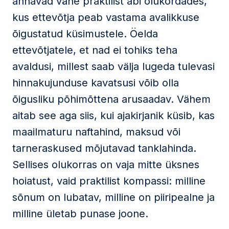
annavad vähe praktilist abi olukordades,
kus ettevõtja peab vastama avalikkuse
õigustatud küsimustele. Öelda
ettevõtjatele, et nad ei tohiks teha
avaldusi, millest saab välja lugeda tulevasi
hinnakujunduse kavatsusi võib olla
õigusliku põhimõttena arusaadav. Vähem
aitab see aga siis, kui ajakirjanik küsib, kas
maailmaturu naftahind, maksud või
tarneraskused mõjutavad tanklahinda.
Sellises olukorras on vaja mitte üksnes
hoiatust, vaid praktilist kompassi: milline
sõnum on lubatav, milline on piiripealne ja
milline ületab punase joone.