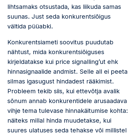
lihtsamaks otsustada, kas liikuda samas
suunas. Just seda konkurentsiõigus
vältida püüabki.
Konkurentsiameti soovitus puudutab
nähtust, mida konkurentsiõiguses
kirjeldatakse kui price signalling’ut ehk
hinnasignaalide andmist. Selle all ei peeta
silmas igasugust hindadest rääkimist.
Probleem tekib siis, kui ettevõtja avalik
sõnum annab konkurentidele arusaadava
vihje tema tulevase hinnakäitumise kohta:
näiteks millal hinda muudetakse, kui
suures ulatuses seda tehakse või millistel