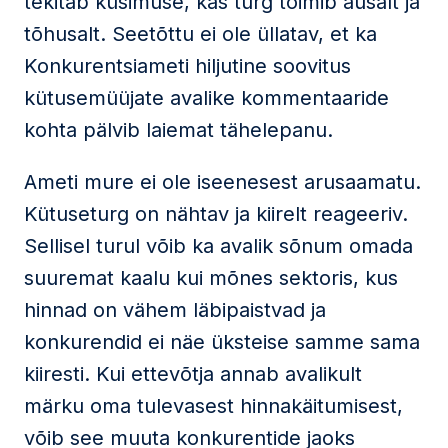
tekitab küsimuse, kas turg toimib ausalt ja
tõhusalt. Seetõttu ei ole üllatav, et ka
Konkurentsiameti hiljutine soovitus
kütusemüüjate avalike kommentaaride
kohta pälvib laiemat tähelepanu.
Ameti mure ei ole iseenesest arusaamatu.
Kütuseturg on nähtav ja kiirelt reageeriv.
Sellisel turul võib ka avalik sõnum omada
suuremat kaalu kui mõnes sektoris, kus
hinnad on vähem läbipaistvad ja
konkurendid ei näe üksteise samme sama
kiiresti. Kui ettevõtja annab avalikult
märku oma tulevasest hinnakäitumisest,
võib see muuta konkurentide jaoks