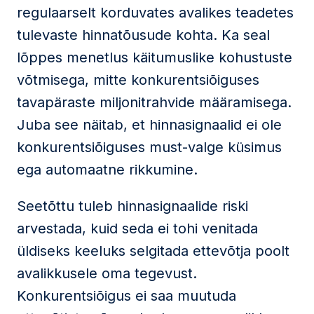
regulaarselt korduvates avalikes teadetes
tulevaste hinnatõusude kohta. Ka seal
lõppes menetlus käitumuslike kohustuste
võtmisega, mitte konkurentsiõiguses
tavapäraste miljonitrahvide määramisega.
Juba see näitab, et hinnasignaalid ei ole
konkurentsiõiguses must-valge küsimus
ega automaatne rikkumine.
Seetõttu tuleb hinnasignaalide riski
arvestada, kuid seda ei tohi venitada
üldiseks keeluks selgitada ettevõtja poolt
avalikkusele oma tegevust.
Konkurentsiõigus ei saa muutuda