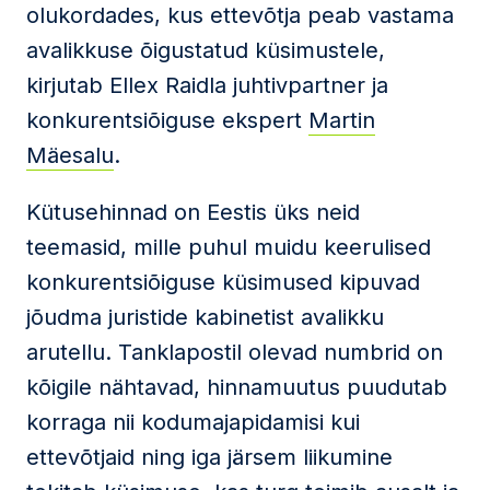
olukordades, kus ettevõtja peab vastama
avalikkuse õigustatud küsimustele,
kirjutab Ellex Raidla juhtivpartner ja
konkurentsiõiguse ekspert
Martin
Mäesalu
.
Kütusehinnad on Eestis üks neid
teemasid, mille puhul muidu keerulised
konkurentsiõiguse küsimused kipuvad
jõudma juristide kabinetist avalikku
arutellu. Tanklapostil olevad numbrid on
kõigile nähtavad, hinnamuutus puudutab
korraga nii kodumajapidamisi kui
ettevõtjaid ning iga järsem liikumine