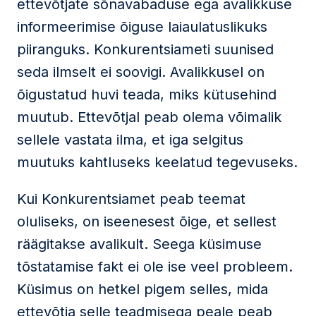
ettevõtjate sõnavabaduse ega avalikkuse
informeerimise õiguse laiaulatuslikuks
piiranguks. Konkurentsiameti suunised
seda ilmselt ei soovigi. Avalikkusel on
õigustatud huvi teada, miks kütusehind
muutub. Ettevõtjal peab olema võimalik
sellele vastata ilma, et iga selgitus
muutuks kahtluseks keelatud tegevuseks.
Kui Konkurentsiamet peab teemat
oluliseks, on iseenesest õige, et sellest
räägitakse avalikult. Seega küsimuse
tõstatamise fakt ei ole ise veel probleem.
Küsimus on hetkel pigem selles, mida
ettevõtja selle teadmisega peale peab