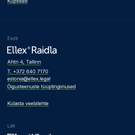
Küpsised
Eesti
Ahtri 4, Tallinn
T. +372 640 7170
estonia@ellex.legal
Õigusteenuste tüüptingimused
Külasta veebilehte
Läti