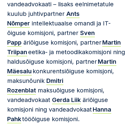
vandeadvokaati – lisaks eelnimetatule
kuulub juhtivpartner
Ants
Nõmper
intellektuaalse omandi ja IT-
õiguse komisjoni, partner
Sven
Papp
äriõiguse komisjoni, partner
Martin
Triipan
eetika- ja metoodikakomisjoni ning
haldusõiguse komisjoni, partner
Martin
Mäesalu
konkurentsiõiguse komisjoni,
maksunõunik
Dmitri
Rozenblat
maksuõiguse komisjoni,
vandeadvokaat
Gerda Liik
äriõiguse
komisjoni ning vandeadvokaat
Hanna
Pahk
tööõiguse komisjoni.