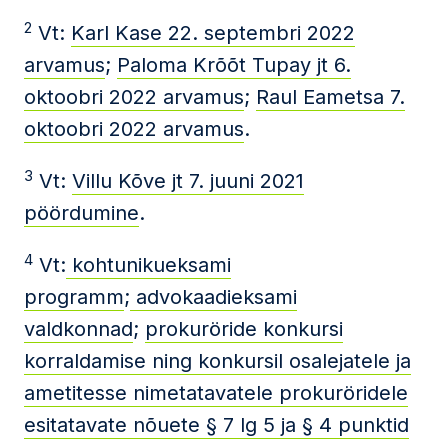
2
Vt:
Karl Kase 22. septembri 2022
arvamus
;
Paloma Krõõt Tupay jt 6.
oktoobri 2022 arvamus
;
Raul Eametsa 7.
oktoobri 2022 arvamus
.
3
Vt:
Villu Kõve jt 7. juuni 2021
pöördumine
.
4
Vt:
kohtunikueksami
programm
;
advokaadieksami
valdkonnad
;
prokuröride konkursi
korraldamise ning konkursil osalejatele ja
ametitesse nimetatavatele prokuröridele
esitatavate nõuete § 7 lg 5 ja § 4 punktid