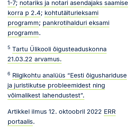
1-7
;
notariks ja notari asendajaks saamise
korra p 2.4
;
kohtutäiturieksami
programm
;
pankrotihalduri eksami
programm
.
5
Tartu Ülikooli õigusteaduskonna
21.03.22 arvamus.
6
Riigikohtu analüüs “Eesti õigushariduse
ja juristikutse probleemidest ning
võimalikest lahendustest”.
Artikkel ilmus 12. oktoobril 2022
ERR
portaalis
.