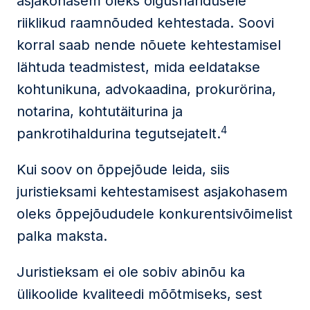
asjakohasem oleks õigusharidusele
riiklikud raamnõuded kehtestada. Soovi
korral saab nende nõuete kehtestamisel
lähtuda teadmistest, mida eeldatakse
kohtunikuna, advokaadina, prokurörina,
notarina, kohtutäiturina ja
4
pankrotihaldurina tegutsejatelt.
Kui soov on õppejõude leida, siis
juristieksami kehtestamisest asjakohasem
oleks õppejõududele konkurentsivõimelist
palka maksta.
Juristieksam ei ole sobiv abinõu ka
ülikoolide kvaliteedi mõõtmiseks, sest