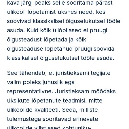
kava järgi peaks selle sooritama pärast
ülikooli lõpetamist üksnes need, kes
soovivad klassikalisel õiguselukutsel tööle
asuda. Kuid kõik üliõpilased ei pruugi
õigusteadust lõpetada ja kõik
õigusteaduse lõpetanud pruugi soovida
klassikalisel õiguselukutsel tööle asuda.
See tähendab, et juristieksami tegijate
valim poleks juhuslik ega
representatiivne. Juristieksam mõõdaks
üksikute lõpetanute teadmisi, mitte
ülikoolide kvaliteeti. Seda, milliste
tulemustega sooritavad erinevate
ülikoolide vilistlased kohtuniku-,