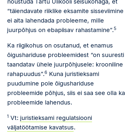
nõustuda Tartu Ülikooli seisukohaga, et
“täiendavate riiklike eksamite sisseviimine
ei aita lahendada probleeme, mille
5
juurpõhjus on ebapiisav rahastamine”.
Ka riigikohus on osutanud, et enamus
õigushariduse probleemidest “on suuresti
taandatav ühele juurpõhjusele: krooniline
6
rahapuudus”.
Kuna juristieksami
puudumine pole õigushariduse
probleemide põhjus, siis ei saa see olla ka
probleemide lahendus.
1
Vt:
juristieksami regulatsiooni
väljatöötamise kavatsus
.