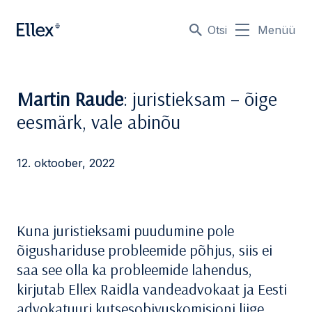
Otsi
Menüü
Martin Raude
: juristieksam – õige
eesmärk, vale abinõu
12. oktoober, 2022
Kuna juristieksami puudumine pole
õigushariduse probleemide põhjus, siis ei
saa see olla ka probleemide lahendus,
kirjutab Ellex Raidla vandeadvokaat ja Eesti
advokatuuri kutsesobivuskomisjoni liige