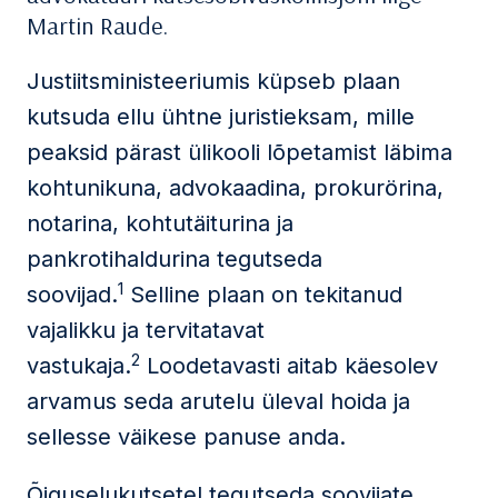
Martin Raude.
Justiitsministeeriumis küpseb plaan
kutsuda ellu ühtne juristieksam, mille
peaksid pärast ülikooli lõpetamist läbima
kohtunikuna, advokaadina, prokurörina,
notarina, kohtutäiturina ja
pankrotihaldurina tegutseda
1
soovijad.
Selline plaan on tekitanud
vajalikku ja tervitatavat
2
vastukaja.
Loodetavasti aitab käesolev
arvamus seda arutelu üleval hoida ja
sellesse väikese panuse anda.
Õiguselukutsetel tegutseda soovijate