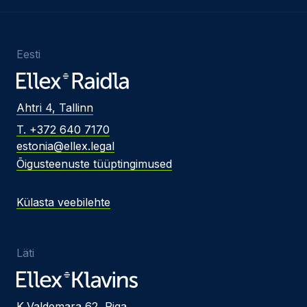
Eesti
Ahtri 4, Tallinn
T. +372 640 7170
estonia@ellex.legal
Õigusteenuste tüüptingimused
Külasta veebilehte
Läti
K.Valdemara 62, Riga