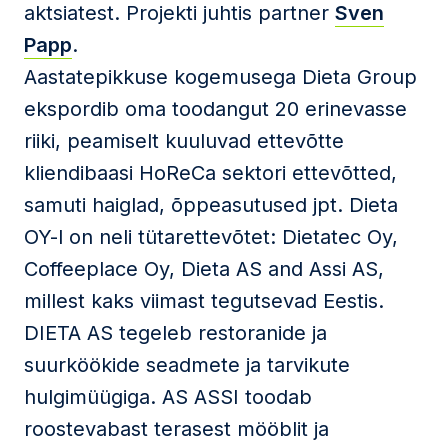
aktsiatest. Projekti juhtis partner
Sven
Papp
.
Aastatepikkuse kogemusega Dieta Group
ekspordib oma toodangut 20 erinevasse
riiki, peamiselt kuuluvad ettevõtte
kliendibaasi HoReCa sektori ettevõtted,
samuti haiglad, õppeasutused jpt. Dieta
OY-l on neli tütarettevõtet: Dietatec Oy,
Coffeeplace Oy, Dieta AS and Assi AS,
millest kaks viimast tegutsevad Eestis.
DIETA AS tegeleb restoranide ja
suurköökide seadmete ja tarvikute
hulgimüügiga. AS ASSI toodab
roostevabast terasest mööblit ja