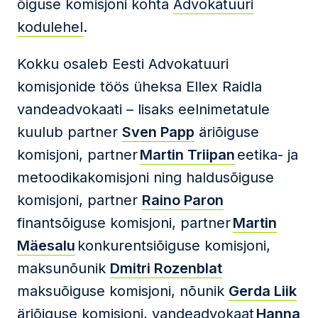
õiguse komisjoni kohta
Advokatuuri
kodulehel
.
Kokku osaleb Eesti Advokatuuri
komisjonide töös üheksa Ellex Raidla
vandeadvokaati – lisaks eelnimetatule
kuulub partner
Sven Papp
äriõiguse
komisjoni, partner
Martin Triipan
eetika- ja
metoodikakomisjoni ning haldusõiguse
komisjoni, partner
Raino Paron
finantsõiguse komisjoni, partner
Martin
Mäesalu
konkurentsiõiguse komisjoni,
maksunõunik
Dmitri Rozenblat
maksuõiguse komisjoni, nõunik
Gerda Liik
äriõiguse komisjoni, vandeadvokaat
Hanna