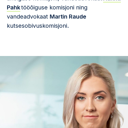
Pahk
tööõiguse komisjoni ning
vandeadvokaat
Martin Raude
kutsesobivuskomisjoni.